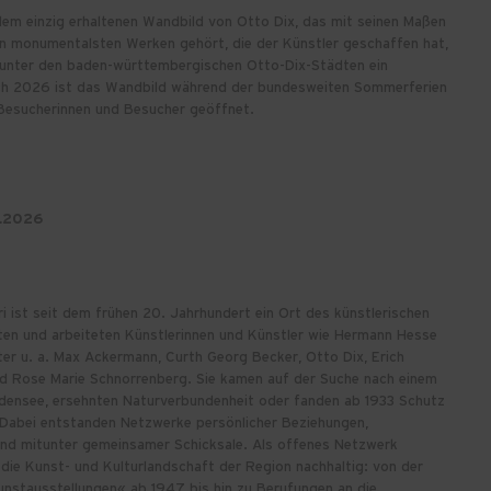
dem einzig erhaltenen Wandbild von Otto Dix, das mit seinen Maßen
en monumentalsten Werken gehört, die der Künstler geschaffen hat,
 unter den baden-württembergischen Otto-Dix-Städten ein
ch 2026 ist das Wandbild während der bundesweiten Sommerferien
Besucherinnen und Besucher geöffnet.
.2026
i ist seit dem frühen 20. Jahrhundert ein Ort des künstlerischen
ten und arbeiteten Künstlerinnen und Künstler wie Hermann Hesse
er u. a. Max Ackermann, Curth Georg Becker, Otto Dix, Erich
nd Rose Marie Schnorrenberg. Sie kamen auf der Suche nach einem
densee, ersehnten Naturverbundenheit oder fanden ab 1933 Schutz
 Dabei entstanden Netzwerke persönlicher Beziehungen,
und mitunter gemeinsamer Schicksale. Als offenes Netzwerk
 die Kunst- und Kulturlandschaft der Region nachhaltig: von der
unstausstellungen« ab 1947 bis hin zu Berufungen an die