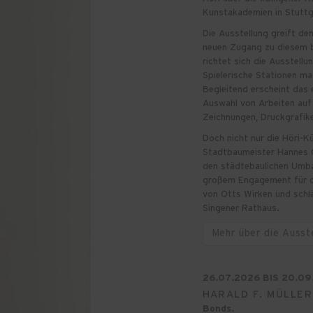
Kunstakademien in Stuttg
Die Ausstellung greift d
neuen Zugang zu diesem 
richtet sich die Ausstell
Spielerische Stationen ma
Begleitend erscheint das
Auswahl von Arbeiten auf 
Zeichnungen, Druckgrafik
Doch nicht nur die Höri-K
Stadtbaumeister Hannes 
den städtebaulichen Umba
großem Engagement für di
von Otts Wirken und schlä
Singener Rathaus.
Mehr über die Ausst
26.07.2026 BIS 20.09
HARALD F. MÜLLER
Bonds.