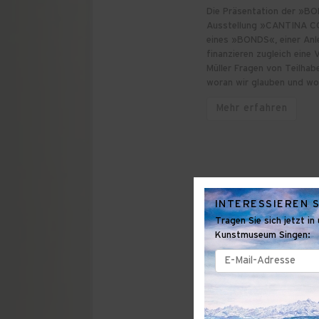
Die Präsentation der »BO
Ausstellung »CANTINA CO
eines »BONDS«, einer Anle
finanzieren zugleich eine
Müller Fragen von Teilhab
woran wir glauben und wor
Mehr erfahren
INTERESSIEREN S
Tragen Sie sich jetzt i
Kunstmuseum Singen:
E-
Mail-
Adresse