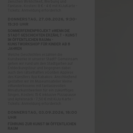
zwischen Wirklichkeit, Werbung und
Fantasie. Kosten: 8 € · 4 € mit KiJuKarte ·
Tickets: Anmeldung erforderlich
DONNERSTAG, 27.08.2026, 9:30-
15:30 UHR
SOMMERFERIENPROJEKT »WENN DIE
STADT GESCHICHTEN ERZÄHLT – KUNST
IM ÖFFENTLICHEN RAUM« ·
KUNSTWORKSHOP FÜR KINDER AB 8
JAHREN
Welche Geschichten erzählen die
Kunstwerke in unserer Stadt? Gemeinsam
gehen wir rund um den Stadtgarten auf
Entdeckungstour und begegnen dabei
auch den rätselhaften »Golden Apples«
des Künstlers Ilya Kabakov. Anschließend
gestalten wir im Museumsatelier kleine
»Wunderboxen« mit fantasievollen
Miniaturkunstwerken für ein zukünftiges
Singen. Kosten: 15 € inklusive Pizzapause
und Apfelsnack · 7,50 € mit KiJu-Karte ·
Tickets: Anmeldung erforderlich
DONNERSTAG, 03.09.2026, 18:00
UHR
FÜHRUNG ZUR KUNST IM ÖFFENTLICHEN
RAUM