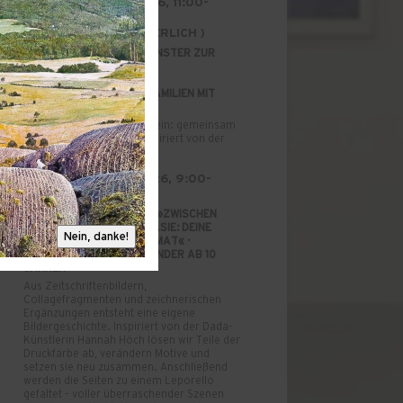
SONNTAG, 23.08.2026, 11:00-
12:30 UHR
(BUCHUNG ERFRORDERLICH )
FAMILIENATELIER »EIN FENSTER ZUR
HÖRI: DREIDIMENSIONALE
LANDSCHAFTSBILDER« ·
KREATIVANGEBOT FÜR FAMILIEN MIT
KINDERN AB 3 JAHREN
Atelierzeit für Groß und Klein: gemeinsam
künstlerisch arbeiten – inspiriert von der
aktuellen Ausstellung.
DIENSTAG, 25.08.2026, 9:00-
12:30 UHR UHR
SOMMERFERIENPROJEKT »ZWISCHEN
WIRKLICHKEIT UND FANTASIE: DEINE
Nein, danke!
GESCHICHTE IM FALTFORMAT« ·
KUNSTWORKSHOP FÜR KINDER AB 10
JAHREN
Aus Zeitschriftenbildern,
Collagefragmenten und zeichnerischen
Ergänzungen entsteht eine eigene
Bildergeschichte. Inspiriert von der Dada-
Künstlerin Hannah Höch lösen wir Teile der
Druckfarbe ab, verändern Motive und
setzen sie neu zusammen. Anschließend
werden die Seiten zu einem Leporello
gefaltet – voller überraschender Szenen