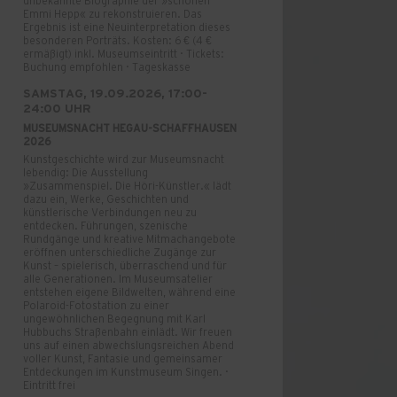
unbekannte Biographie der »schönen
Emmi Hepp« zu rekonstruieren. Das
Ergebnis ist eine Neuinterpretation dieses
besonderen Porträts. Kosten: 6 € (4 €
ermäßigt) inkl. Museumseintritt · Tickets:
Buchung empfohlen · Tageskasse
SAMSTAG, 19.09.2026, 17:00-
24:00 UHR
MUSEUMSNACHT HEGAU-SCHAFFHAUSEN
2026
Kunstgeschichte wird zur Museumsnacht
lebendig: Die Ausstellung
»Zusammenspiel. Die Höri-Künstler.« lädt
dazu ein, Werke, Geschichten und
künstlerische Verbindungen neu zu
entdecken. Führungen, szenische
Rundgänge und kreative Mitmachangebote
eröffnen unterschiedliche Zugänge zur
Kunst – spielerisch, überraschend und für
alle Generationen. Im Museumsatelier
entstehen eigene Bildwelten, während eine
Polaroid-Fotostation zu einer
ungewöhnlichen Begegnung mit Karl
Hubbuchs Straßenbahn einlädt. Wir freuen
uns auf einen abwechslungsreichen Abend
voller Kunst, Fantasie und gemeinsamer
Entdeckungen im Kunstmuseum Singen. ·
Eintritt frei