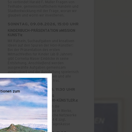
So verbindet Harald F. Müller Fragen von
Teilhabe, gemeinschaftlichem Handeln und
Stadtentwicklung mit der Frage, woran wir
glauben und worin wir investieren.
SONNTAG, 09.08.2026, 15:00 UHR
KINDERBUCH-PRÄSENTATION »MISSION
KUNST!«
Mit Rätseln, Suchaufgaben und kreativen
Ideen auf den Spuren der Höri-Künstler:
Bei der Präsentation des ersten
Mitmachfedtes für Kinder (ab 8 Jahren)
gibt Cornelia Maser Einblicke in seine
Entstehung. Anschließend werden
ausgewählte Aufgaben gemeinsam
ausprobiert und die Ausstellung spielerisch
erkundet. Für Kinder, Familien und alle
Neugierigen. Der Eintritt ist frei.
SONNTAG, 16.08.2026, 11:30 UHR
ationen zum
KURATORI:INNEN-FÜHRUNG
»ZUSAMMENSPIEL. DIE HÖRI-KÜNSTLER.«
Viktoria Tiedeke führt durch die
Ausstellung und gibt Einblicke in Werke,
Lebenswege und künstlerische Netzwerke
der Höri-Künstler. Kosten: 4 € zzgl.
Museumseintritt · Tickets: Tageskasse