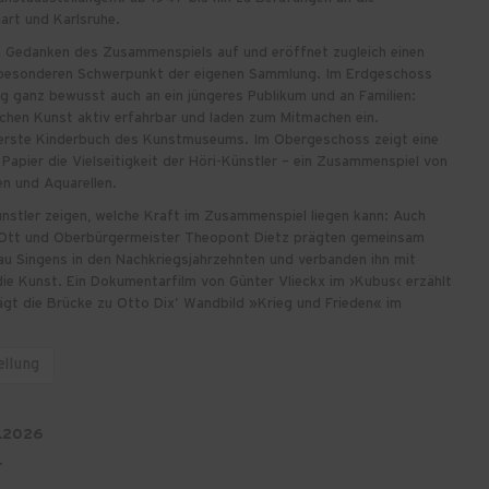
art und Karlsruhe.
en Gedanken des Zusammenspiels auf und eröffnet zugleich einen
besonderen Schwerpunkt der eigenen Sammlung. Im Erdgeschoss
ung ganz bewusst auch an ein jüngeres Publikum und an Familien:
chen Kunst aktiv erfahrbar und laden zum Mitmachen ein.
 erste Kinderbuch des Kunstmuseums. Im Obergeschoss zeigt eine
Papier die Vielseitigkeit der Höri-Künstler – ein Zusammenspiel von
en und Aquarellen.
ünstler zeigen, welche Kraft im Zusammenspiel liegen kann: Auch
Ott und Oberbürgermeister Theopont Dietz prägten gemeinsam
u Singens in den Nachkriegsjahrzehnten und verbanden ihn mit
e Kunst. Ein Dokumentarfilm von Günter Vlieckx im ›Kubus‹ erzählt
gt die Brücke zu Otto Dix’ Wandbild »Krieg und Frieden« im
ellung
.2026
.