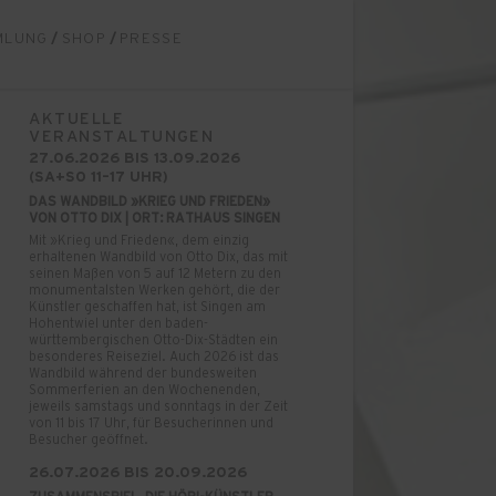
MLUNG
/
SHOP
/
PRESSE
AKTUELLE
VERANSTALTUNGEN
27.06.2026 BIS 13.09.2026
(SA+SO 11–17 UHR)
DAS WANDBILD »KRIEG UND FRIEDEN»
VON OTTO DIX | ORT: RATHAUS SINGEN
Mit »Krieg und Frieden«, dem einzig
erhaltenen Wandbild von Otto Dix, das mit
seinen Maßen von 5 auf 12 Metern zu den
monumentalsten Werken gehört, die der
Künstler geschaffen hat, ist Singen am
Hohentwiel unter den baden-
württembergischen Otto-Dix-Städten ein
besonderes Reiseziel. Auch 2026 ist das
Wandbild während der bundesweiten
Sommerferien an den Wochenenden,
jeweils samstags und sonntags in der Zeit
von 11 bis 17 Uhr, für Besucherinnen und
Besucher geöffnet.
26.07.2026 BIS 20.09.2026