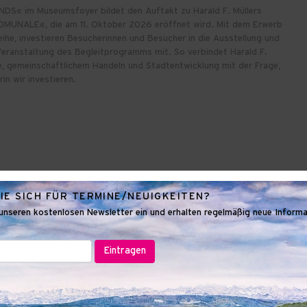
NDS« im Museumsfoyer bildet den Auftakt zu Harald F. Müllers
MUNALE«, die am 11. Oktober 2026 eröffnet wird. Mit dem Erwerb
ihe, investieren Besucherinnen und Besucher in die Ausstellung und
 Veranstaltung des Begleitprogramms mit. So verbindet Harald F.
e, gemeinschaftlichem Handeln und Stadtentwicklung mit der Frage,
in wir investieren.
IE SICH FÜR TERMINE/NEUIGKEITEN?
n unseren kostenlosen Newsletter ein und erhalten regelmäßig neue Inform