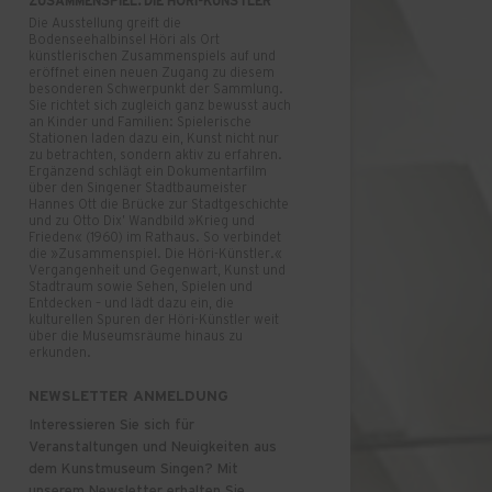
ZUSAMMENSPIEL. DIE HÖRI-KÜNSTLER
Die Ausstellung greift die
Bodenseehalbinsel Höri als Ort
künstlerischen Zusammenspiels auf und
eröffnet einen neuen Zugang zu diesem
besonderen Schwerpunkt der Sammlung.
Sie richtet sich zugleich ganz bewusst auch
an Kinder und Familien: Spielerische
Stationen laden dazu ein, Kunst nicht nur
zu betrachten, sondern aktiv zu erfahren.
Ergänzend schlägt ein Dokumentarfilm
über den Singener Stadtbaumeister
Hannes Ott die Brücke zur Stadtgeschichte
und zu Otto Dix’ Wandbild »Krieg und
Frieden« (1960) im Rathaus. So verbindet
die »Zusammenspiel. Die Höri-Künstler.«
Vergangenheit und Gegenwart, Kunst und
Stadtraum sowie Sehen, Spielen und
Entdecken – und lädt dazu ein, die
kulturellen Spuren der Höri-Künstler weit
über die Museumsräume hinaus zu
erkunden.
NEWSLETTER ANMELDUNG
Interessieren Sie sich für
Veranstaltungen und Neuigkeiten aus
dem Kunstmuseum Singen? Mit
unserem Newsletter erhalten Sie