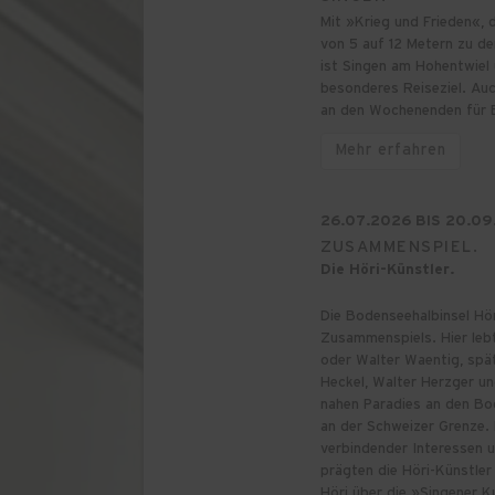
Mit »Krieg und Frieden«, 
von 5 auf 12 Metern zu d
ist Singen am Hohentwiel
besonderes Reiseziel. Au
an den Wochenenden für 
Mehr erfahren
26.07.2026 BIS 20.09
ZUSAMMENSPIEL.
Die Höri-Künstler.
Die Bodenseehalbinsel Hör
Zusammenspiels. Hier leb
oder Walter Waentig, spät
Heckel, Walter Herzger u
nahen Paradies an den Bo
an der Schweizer Grenze.
verbindender Interessen 
prägten die Höri-Künstler
Höri über die »Singener K