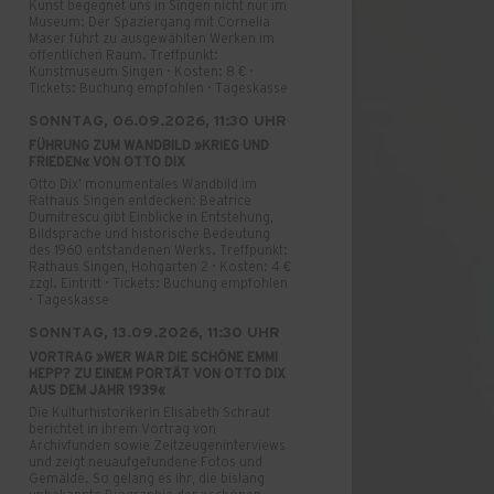
Kunst begegnet uns in Singen nicht nur im
Museum: Der Spaziergang mit Cornelia
Maser führt zu ausgewählten Werken im
öffentlichen Raum. Treffpunkt:
Kunstmuseum Singen · Kosten: 8 € ·
Tickets: Buchung empfohlen · Tageskasse
SONNTAG, 06.09.2026, 11:30 UHR
FÜHRUNG ZUM WANDBILD »KRIEG UND
FRIEDEN« VON OTTO DIX
Otto Dix’ monumentales Wandbild im
Rathaus Singen entdecken: Beatrice
Dumitrescu gibt Einblicke in Entstehung,
Bildsprache und historische Bedeutung
des 1960 entstandenen Werks. Treffpunkt:
Rathaus Singen, Hohgarten 2 · Kosten: 4 €
zzgl. Eintritt · Tickets: Buchung empfohlen
· Tageskasse
SONNTAG, 13.09.2026, 11:30 UHR
VORTRAG »WER WAR DIE SCHÖNE EMMI
HEPP? ZU EINEM PORTÄT VON OTTO DIX
AUS DEM JAHR 1939«
Die Kulturhistorikerin Elisabeth Schraut
berichtet in ihrem Vortrag von
Archivfunden sowie Zeitzeugeninterviews
und zeigt neuaufgefundene Fotos und
Gemälde. So gelang es ihr, die bislang