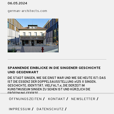
06.05.2024
german-architects.com
SPANNENDE EINBLICKE IN DIE SINGENER GESCHICHTE
UND GEGENWART
DIE STADT SINGEN, WIE SIE EINST WAR UND WIE SIE HEUTE IST: DAS
IST DIE ESSENZ DER DOPPELSAUSSTELLUNG »125 X SINGEN.
GESCHICHTE. IDENTITÄT. VIELFALT.«, DIE DERZEIT IM
KUNSTMUSEUM SINGEN ZU SEHEN IST UND KÜRZLICH DIE
ERÖFFNUNG FEIERTE.
ÖFFNUNGSZEITEN
/
KONTAKT
/
NEWSLETTER
/
06.05.2024
Wochenblatt (Online)
IMPRESSUM
/
DATENSCHUTZ
/