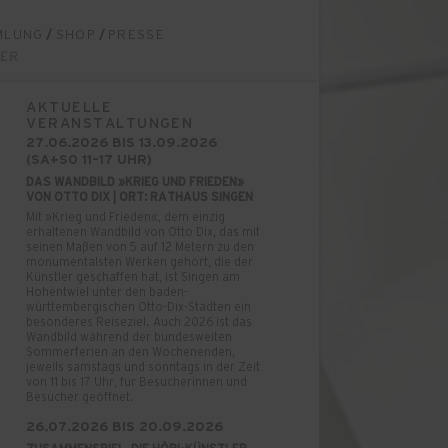
MLUNG
/
SHOP
/
PRESSE
ER
AKTUELLE
VERANSTALTUNGEN
27.06.2026 BIS 13.09.2026
(SA+SO 11–17 UHR)
DAS WANDBILD »KRIEG UND FRIEDEN»
VON OTTO DIX | ORT: RATHAUS SINGEN
Mit »Krieg und Frieden«, dem einzig
erhaltenen Wandbild von Otto Dix, das mit
seinen Maßen von 5 auf 12 Metern zu den
monumentalsten Werken gehört, die der
Künstler geschaffen hat, ist Singen am
Hohentwiel unter den baden-
württembergischen Otto-Dix-Städten ein
besonderes Reiseziel. Auch 2026 ist das
Wandbild während der bundesweiten
Sommerferien an den Wochenenden,
jeweils samstags und sonntags in der Zeit
von 11 bis 17 Uhr, für Besucherinnen und
Besucher geöffnet.
26.07.2026 BIS 20.09.2026