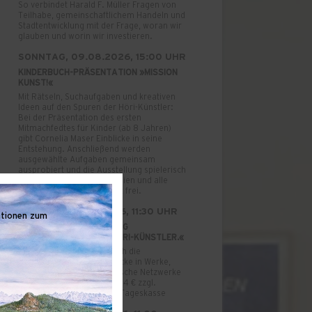
So verbindet Harald F. Müller Fragen von
Teilhabe, gemeinschaftlichem Handeln und
Stadtentwicklung mit der Frage, woran wir
glauben und worin wir investieren.
SONNTAG, 09.08.2026, 15:00 UHR
KINDERBUCH-PRÄSENTATION »MISSION
KUNST!«
Mit Rätseln, Suchaufgaben und kreativen
Ideen auf den Spuren der Höri-Künstler:
Bei der Präsentation des ersten
Mitmachfedtes für Kinder (ab 8 Jahren)
gibt Cornelia Maser Einblicke in seine
Entstehung. Anschließend werden
ausgewählte Aufgaben gemeinsam
ausprobiert und die Ausstellung spielerisch
erkundet. Für Kinder, Familien und alle
Neugierigen. Der Eintritt ist frei.
SONNTAG, 16.08.2026, 11:30 UHR
ationen zum
KURATORI:INNEN-FÜHRUNG
»ZUSAMMENSPIEL. DIE HÖRI-KÜNSTLER.«
Viktoria Tiedeke führt durch die
Ausstellung und gibt Einblicke in Werke,
Lebenswege und künstlerische Netzwerke
der Höri-Künstler. Kosten: 4 € zzgl.
Museumseintritt · Tickets: Tageskasse