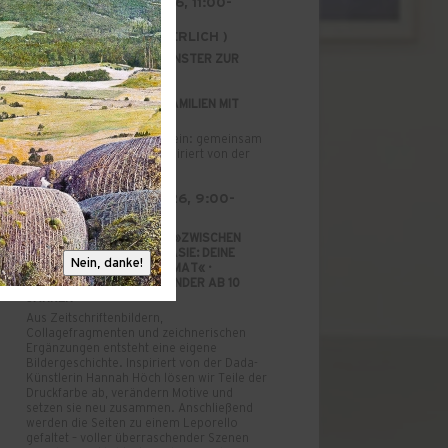
SONNTAG, 23.08.2026, 11:00-
12:30 UHR
(BUCHUNG ERFRORDERLICH )
FAMILIENATELIER »EIN FENSTER ZUR
HÖRI: DREIDIMENSIONALE
LANDSCHAFTSBILDER« ·
KREATIVANGEBOT FÜR FAMILIEN MIT
KINDERN AB 3 JAHREN
Atelierzeit für Groß und Klein: gemeinsam
künstlerisch arbeiten – inspiriert von der
aktuellen Ausstellung.
DIENSTAG, 25.08.2026, 9:00-
12:30 UHR UHR
SOMMERFERIENPROJEKT »ZWISCHEN
WIRKLICHKEIT UND FANTASIE: DEINE
Nein, danke!
GESCHICHTE IM FALTFORMAT« ·
KUNSTWORKSHOP FÜR KINDER AB 10
JAHREN
Aus Zeitschriftenbildern,
Collagefragmenten und zeichnerischen
Ergänzungen entsteht eine eigene
Bildergeschichte. Inspiriert von der Dada-
Künstlerin Hannah Höch lösen wir Teile der
Druckfarbe ab, verändern Motive und
setzen sie neu zusammen. Anschließend
werden die Seiten zu einem Leporello
gefaltet – voller überraschender Szenen