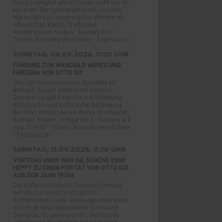
Kunst begegnet uns in Singen nicht nur im
Museum: Der Spaziergang mit Cornelia
Maser führt zu ausgewählten Werken im
öffentlichen Raum. Treffpunkt:
Kunstmuseum Singen · Kosten: 8 € ·
Tickets: Buchung empfohlen · Tageskasse
SONNTAG, 06.09.2026, 11:30 UHR
FÜHRUNG ZUM WANDBILD »KRIEG UND
FRIEDEN« VON OTTO DIX
Otto Dix’ monumentales Wandbild im
Rathaus Singen entdecken: Beatrice
Dumitrescu gibt Einblicke in Entstehung,
Bildsprache und historische Bedeutung
des 1960 entstandenen Werks. Treffpunkt:
Rathaus Singen, Hohgarten 2 · Kosten: 4 €
zzgl. Eintritt · Tickets: Buchung empfohlen
· Tageskasse
SONNTAG, 13.09.2026, 11:30 UHR
VORTRAG »WER WAR DIE SCHÖNE EMMI
HEPP? ZU EINEM PORTÄT VON OTTO DIX
AUS DEM JAHR 1939«
Die Kulturhistorikerin Elisabeth Schraut
berichtet in ihrem Vortrag von
Archivfunden sowie Zeitzeugeninterviews
und zeigt neuaufgefundene Fotos und
Gemälde. So gelang es ihr, die bislang