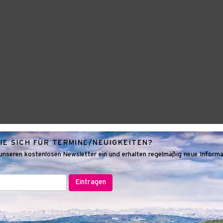
IE SICH FÜR TERMINE/NEUIGKEITEN?
n unseren kostenlosen Newsletter ein und erhalten regelmäßig neue Inform