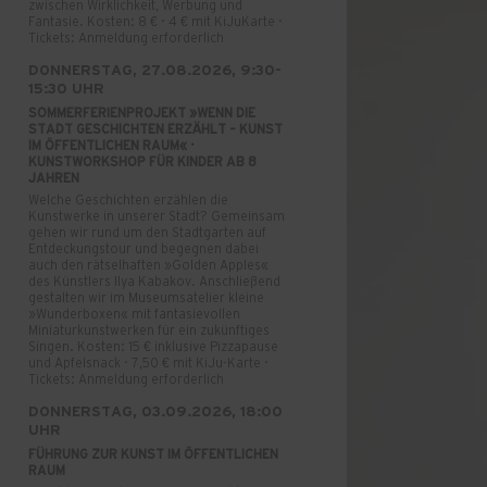
zwischen Wirklichkeit, Werbung und
Fantasie. Kosten: 8 € · 4 € mit KiJuKarte ·
Tickets: Anmeldung erforderlich
DONNERSTAG, 27.08.2026, 9:30-
15:30 UHR
SOMMERFERIENPROJEKT »WENN DIE
STADT GESCHICHTEN ERZÄHLT – KUNST
IM ÖFFENTLICHEN RAUM« ·
KUNSTWORKSHOP FÜR KINDER AB 8
JAHREN
Welche Geschichten erzählen die
Kunstwerke in unserer Stadt? Gemeinsam
gehen wir rund um den Stadtgarten auf
Entdeckungstour und begegnen dabei
auch den rätselhaften »Golden Apples«
des Künstlers Ilya Kabakov. Anschließend
gestalten wir im Museumsatelier kleine
»Wunderboxen« mit fantasievollen
Miniaturkunstwerken für ein zukünftiges
Singen. Kosten: 15 € inklusive Pizzapause
und Apfelsnack · 7,50 € mit KiJu-Karte ·
Tickets: Anmeldung erforderlich
DONNERSTAG, 03.09.2026, 18:00
UHR
FÜHRUNG ZUR KUNST IM ÖFFENTLICHEN
RAUM