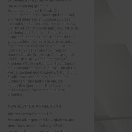
ZUSAMMENSPIEL. DIE HÖRI-KÜNSTLER
Die Ausstellung greift die
Bodenseehalbinsel Höri als Ort
künstlerischen Zusammenspiels auf und
eröffnet einen neuen Zugang zu diesem
besonderen Schwerpunkt der Sammlung.
Sie richtet sich zugleich ganz bewusst auch
an Kinder und Familien: Spielerische
Stationen laden dazu ein, Kunst nicht nur
zu betrachten, sondern aktiv zu erfahren.
Ergänzend schlägt ein Dokumentarfilm
über den Singener Stadtbaumeister
Hannes Ott die Brücke zur Stadtgeschichte
und zu Otto Dix’ Wandbild »Krieg und
Frieden« (1960) im Rathaus. So verbindet
die »Zusammenspiel. Die Höri-Künstler.«
Vergangenheit und Gegenwart, Kunst und
Stadtraum sowie Sehen, Spielen und
Entdecken – und lädt dazu ein, die
kulturellen Spuren der Höri-Künstler weit
über die Museumsräume hinaus zu
erkunden.
NEWSLETTER ANMELDUNG
Interessieren Sie sich für
Veranstaltungen und Neuigkeiten aus
dem Kunstmuseum Singen? Mit
unserem Newsletter erhalten Sie