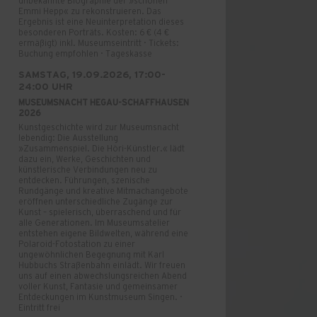
unbekannte Biographie der »schönen
Emmi Hepp« zu rekonstruieren. Das
Ergebnis ist eine Neuinterpretation dieses
besonderen Porträts. Kosten: 6 € (4 €
ermäßigt) inkl. Museumseintritt · Tickets:
Buchung empfohlen · Tageskasse
SAMSTAG, 19.09.2026, 17:00-
24:00 UHR
MUSEUMSNACHT HEGAU-SCHAFFHAUSEN
2026
Kunstgeschichte wird zur Museumsnacht
lebendig: Die Ausstellung
»Zusammenspiel. Die Höri-Künstler.« lädt
dazu ein, Werke, Geschichten und
künstlerische Verbindungen neu zu
entdecken. Führungen, szenische
Rundgänge und kreative Mitmachangebote
eröffnen unterschiedliche Zugänge zur
Kunst – spielerisch, überraschend und für
alle Generationen. Im Museumsatelier
entstehen eigene Bildwelten, während eine
Polaroid-Fotostation zu einer
ungewöhnlichen Begegnung mit Karl
Hubbuchs Straßenbahn einlädt. Wir freuen
uns auf einen abwechslungsreichen Abend
voller Kunst, Fantasie und gemeinsamer
Entdeckungen im Kunstmuseum Singen. ·
Eintritt frei