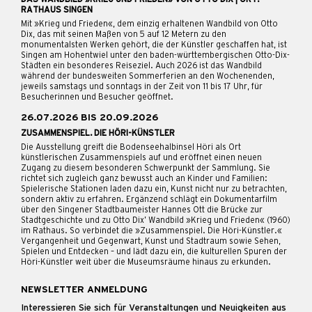
DAS WANDBILD »KRIEG UND FRIEDEN» VON OTTO DIX | ORT:
RATHAUS SINGEN
Mit »Krieg und Frieden«, dem einzig erhaltenen Wandbild von Otto
Dix, das mit seinen Maßen von 5 auf 12 Metern zu den
monumentalsten Werken gehört, die der Künstler geschaffen hat, ist
Singen am Hohentwiel unter den baden-württembergischen Otto-Dix-
Städten ein besonderes Reiseziel. Auch 2026 ist das Wandbild
während der bundesweiten Sommerferien an den Wochenenden,
jeweils samstags und sonntags in der Zeit von 11 bis 17 Uhr, für
Besucherinnen und Besucher geöffnet.
26.07.2026 BIS 20.09.2026
ZUSAMMENSPIEL. DIE HÖRI-KÜNSTLER
Die Ausstellung greift die Bodenseehalbinsel Höri als Ort
künstlerischen Zusammenspiels auf und eröffnet einen neuen
Zugang zu diesem besonderen Schwerpunkt der Sammlung. Sie
richtet sich zugleich ganz bewusst auch an Kinder und Familien:
Spielerische Stationen laden dazu ein, Kunst nicht nur zu betrachten,
sondern aktiv zu erfahren. Ergänzend schlägt ein Dokumentarfilm
über den Singener Stadtbaumeister Hannes Ott die Brücke zur
Stadtgeschichte und zu Otto Dix’ Wandbild »Krieg und Frieden« (1960)
im Rathaus. So verbindet die »Zusammenspiel. Die Höri-Künstler.«
Vergangenheit und Gegenwart, Kunst und Stadtraum sowie Sehen,
Spielen und Entdecken – und lädt dazu ein, die kulturellen Spuren der
Höri-Künstler weit über die Museumsräume hinaus zu erkunden.
NEWSLETTER ANMELDUNG
Interessieren Sie sich für Veranstaltungen und Neuigkeiten aus