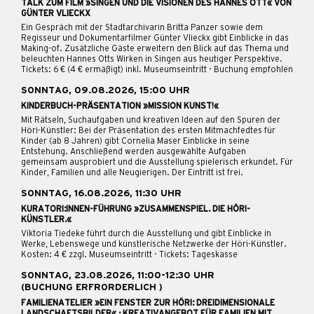
TALK ZUM FILM »SINGEN UND DIE VISIONEN DES HANNES OTT« VON
GÜNTER VLIECKX
Ein Gespräch mit der Stadtarchivarin Britta Panzer sowie dem
Regisseur und Dokumentarfilmer Günter Vlieckx gibt Einblicke in das
Making-of. Zusätzliche Gäste erweitern den Blick auf das Thema und
beleuchten Hannes Otts Wirken in Singen aus heutiger Perspektive.
Tickets: 6 € (4 € ermäßigt) inkl. Museumseintritt · Buchung empfohlen
SONNTAG, 09.08.2026, 15:00 UHR
KINDERBUCH-PRÄSENTATION »MISSION KUNST!«
Mit Rätseln, Suchaufgaben und kreativen Ideen auf den Spuren der
Höri-Künstler: Bei der Präsentation des ersten Mitmachfedtes für
Kinder (ab 8 Jahren) gibt Cornelia Maser Einblicke in seine
Entstehung. Anschließend werden ausgewählte Aufgaben
gemeinsam ausprobiert und die Ausstellung spielerisch erkundet. Für
Kinder, Familien und alle Neugierigen. Der Eintritt ist frei.
SONNTAG, 16.08.2026, 11:30 UHR
KURATORI:INNEN-FÜHRUNG »ZUSAMMENSPIEL. DIE HÖRI-
KÜNSTLER.«
Viktoria Tiedeke führt durch die Ausstellung und gibt Einblicke in
Werke, Lebenswege und künstlerische Netzwerke der Höri-Künstler.
Kosten: 4 € zzgl. Museumseintritt · Tickets: Tageskasse
SONNTAG, 23.08.2026, 11:00-12:30 UHR
(BUCHUNG ERFRORDERLICH )
FAMILIENATELIER »EIN FENSTER ZUR HÖRI: DREIDIMENSIONALE