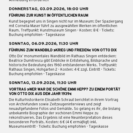
Anmeldung erforderlich
DONNERSTAG, 03.09.2026, 18:00 UHR
FÜHRUNG ZUR KUNST IM ÖFFENTLICHEN RAUM
Kunst begegnet uns in Singen nicht nur im Museum: Der Spaziergang
mit Cornelia Maser führt zu ausgewählten Werken im öffentlichen
Raum. Treffpunkt: Kunstmuseum Singen · Kosten: 8 € · Tickets:
Buchung empfohlen · Tageskasse
SONNTAG, 06.09.2026, 11:30 UHR
FÜHRUNG ZUM WANDBILD »KRIEG UND FRIEDEN« VON OTTO DIX
Otto Dix’ monumentales Wandbild im Rathaus Singen entdecken:
Beatrice Dumitrescu gibt Einblicke in Entstehung, Bildsprache und
historische Bedeutung des 1960 entstandenen Werks. Treffpunkt:
Rathaus Singen, Hohgarten 2 · Kosten: 4 € zzgl. Eintritt · Tickets:
Buchung empfohlen · Tageskasse
SONNTAG, 13.09.2026, 11:30 UHR
VORTRAG »WER WAR DIE SCHÖNE EMMI HEPP? ZU EINEM PORTÄT
VON OTTO DIX AUS DEM JAHR 1939«
Die Kulturhistorikerin Elisabeth Schraut berichtet in ihrem Vortrag
von Archivfunden sowie Zeitzeugeninterviews und zeigt
neuaufgefundene Fotos und Gemälde. So gelang es ihr, die bislang
unbekannte Biographie der »schönen Emmi Hepp« zu
rekonstruieren. Das Ergebnis ist eine Neuinterpretation dieses
besonderen Porträts. Kosten: 6 € (4 € ermäßigt) inkl.
Museumseintritt · Tickets: Buchung empfohlen · Tageskasse