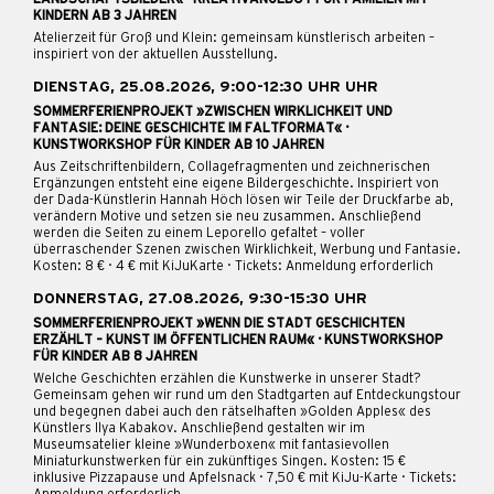
LANDSCHAFTSBILDER« · KREATIVANGEBOT FÜR FAMILIEN MIT
KINDERN AB 3 JAHREN
Atelierzeit für Groß und Klein: gemeinsam künstlerisch arbeiten –
inspiriert von der aktuellen Ausstellung.
DIENSTAG, 25.08.2026, 9:00-12:30 UHR UHR
SOMMERFERIENPROJEKT »ZWISCHEN WIRKLICHKEIT UND
FANTASIE: DEINE GESCHICHTE IM FALTFORMAT« ·
KUNSTWORKSHOP FÜR KINDER AB 10 JAHREN
Aus Zeitschriftenbildern, Collagefragmenten und zeichnerischen
Ergänzungen entsteht eine eigene Bildergeschichte. Inspiriert von
der Dada-Künstlerin Hannah Höch lösen wir Teile der Druckfarbe ab,
verändern Motive und setzen sie neu zusammen. Anschließend
werden die Seiten zu einem Leporello gefaltet – voller
überraschender Szenen zwischen Wirklichkeit, Werbung und Fantasie.
Kosten: 8 € · 4 € mit KiJuKarte · Tickets: Anmeldung erforderlich
DONNERSTAG, 27.08.2026, 9:30-15:30 UHR
SOMMERFERIENPROJEKT »WENN DIE STADT GESCHICHTEN
ERZÄHLT – KUNST IM ÖFFENTLICHEN RAUM« · KUNSTWORKSHOP
FÜR KINDER AB 8 JAHREN
Welche Geschichten erzählen die Kunstwerke in unserer Stadt?
Gemeinsam gehen wir rund um den Stadtgarten auf Entdeckungstour
und begegnen dabei auch den rätselhaften »Golden Apples« des
Künstlers Ilya Kabakov. Anschließend gestalten wir im
Museumsatelier kleine »Wunderboxen« mit fantasievollen
Miniaturkunstwerken für ein zukünftiges Singen. Kosten: 15 €
inklusive Pizzapause und Apfelsnack · 7,50 € mit KiJu-Karte · Tickets: