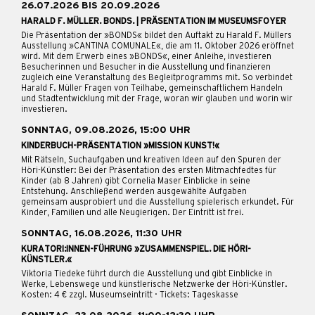
26.07.2026 BIS 20.09.2026
HARALD F. MÜLLER. BONDS. | PRÄSENTATION IM MUSEUMSFOYER
Die Präsentation der »BONDS« bildet den Auftakt zu Harald F. Müllers
Ausstellung »CANTINA COMUNALE«, die am 11. Oktober 2026 eröffnet
wird. Mit dem Erwerb eines »BONDS«, einer Anleihe, investieren
Besucherinnen und Besucher in die Ausstellung und finanzieren
zugleich eine Veranstaltung des Begleitprogramms mit. So verbindet
Harald F. Müller Fragen von Teilhabe, gemeinschaftlichem Handeln
und Stadtentwicklung mit der Frage, woran wir glauben und worin wir
investieren.
SONNTAG, 09.08.2026, 15:00 UHR
KINDERBUCH-PRÄSENTATION »MISSION KUNST!«
Mit Rätseln, Suchaufgaben und kreativen Ideen auf den Spuren der
Höri-Künstler: Bei der Präsentation des ersten Mitmachfedtes für
Kinder (ab 8 Jahren) gibt Cornelia Maser Einblicke in seine
Entstehung. Anschließend werden ausgewählte Aufgaben
gemeinsam ausprobiert und die Ausstellung spielerisch erkundet. Für
Kinder, Familien und alle Neugierigen. Der Eintritt ist frei.
SONNTAG, 16.08.2026, 11:30 UHR
KURATORI:INNEN-FÜHRUNG »ZUSAMMENSPIEL. DIE HÖRI-
KÜNSTLER.«
Viktoria Tiedeke führt durch die Ausstellung und gibt Einblicke in
Werke, Lebenswege und künstlerische Netzwerke der Höri-Künstler.
Kosten: 4 € zzgl. Museumseintritt · Tickets: Tageskasse