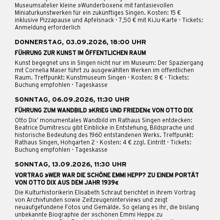
Museumsatelier kleine »Wunderboxen« mit fantasievollen
Miniaturkunstwerken für ein zukünftiges Singen. Kosten: 15 €
inklusive Pizzapause und Apfelsnack · 7,50 € mit KiJu-Karte · Tickets:
Anmeldung erforderlich
DONNERSTAG, 03.09.2026, 18:00 UHR
FÜHRUNG ZUR KUNST IM ÖFFENTLICHEN RAUM
Kunst begegnet uns in Singen nicht nur im Museum: Der Spaziergang
mit Cornelia Maser führt zu ausgewählten Werken im öffentlichen
Raum. Treffpunkt: Kunstmuseum Singen · Kosten: 8 € · Tickets:
Buchung empfohlen · Tageskasse
SONNTAG, 06.09.2026, 11:30 UHR
FÜHRUNG ZUM WANDBILD »KRIEG UND FRIEDEN« VON OTTO DIX
Otto Dix’ monumentales Wandbild im Rathaus Singen entdecken:
Beatrice Dumitrescu gibt Einblicke in Entstehung, Bildsprache und
historische Bedeutung des 1960 entstandenen Werks. Treffpunkt:
Rathaus Singen, Hohgarten 2 · Kosten: 4 € zzgl. Eintritt · Tickets:
Buchung empfohlen · Tageskasse
SONNTAG, 13.09.2026, 11:30 UHR
VORTRAG »WER WAR DIE SCHÖNE EMMI HEPP? ZU EINEM PORTÄT
VON OTTO DIX AUS DEM JAHR 1939«
Die Kulturhistorikerin Elisabeth Schraut berichtet in ihrem Vortrag
von Archivfunden sowie Zeitzeugeninterviews und zeigt
neuaufgefundene Fotos und Gemälde. So gelang es ihr, die bislang
unbekannte Biographie der »schönen Emmi Hepp« zu