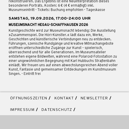
rekonstruieren. Das Ergebnis ist eine Neuinterpretation dieses
besonderen Porträts. Kosten: 6 € (4 € ermäßigt) inkl.
Museumseintritt · Tickets: Buchung empfohlen · Tageskasse
SAMSTAG, 19.09.2026, 17:00-24:00 UHR
MUSEUMSNACHT HEGAU-SCHAFFHAUSEN 2026
Kunstgeschichte wird zur Museumsnacht lebendig: Die Ausstellung
»Zusammenspiel. Die Höri-Künstler.« lädt dazu ein, Werke,
Geschichten und künstlerische Verbindungen neu zu entdecken.
Führungen, szenische Rundgänge und kreative Mitmachangebote
eröffnen unterschiedliche Zugänge zur Kunst – spielerisch,
überraschend und für alle Generationen. Im Museumsatelier
entstehen eigene Bildwelten, während eine Polaroid-Fotostation zu
einer ungewöhnlichen Begegnung mit Karl Hubbuchs Straßenbahn
einlädt. Wir freuen uns auf einen abwechslungsreichen Abend voller
Kunst, Fantasie und gemeinsamer Entdeckungen im Kunstmuseum
Singen. · Eintritt frei
ÖFFNUNGSZEITEN
/
KONTAKT
/
NEWSLETTER
/
IMPRESSUM
/
DATENSCHUTZ
/