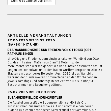
Zum Gestamtprogramm
AKTUELLE VERANSTALTUNGEN
27.06.2026 BIS 13.09.2026
(SA+SO 11–17 UHR)
DAS WANDBILD »KRIEG UND FRIEDEN» VON OTTO DIX | ORT:
RATHAUS SINGEN
Mit »Krieg und Frieden«, dem einzig erhaltenen Wandbild von Otto
Dix, das mit seinen Maßen von 5 auf 12 Metern zu den
monumentalsten Werken gehört, die der Künstler geschaffen hat, ist
Singen am Hohentwiel unter den baden-württembergischen Otto-Dix-
Städten ein besonderes Reiseziel. Auch 2026 ist das Wandbild
während der bundesweiten Sommerferien an den Wochenenden,
jeweils samstags und sonntags in der Zeit von 11 bis 17 Uhr, für
Besucherinnen und Besucher geöffnet.
26.07.2026 BIS 20.09.2026
ZUSAMMENSPIEL. DIE HÖRI-KÜNSTLER
Die Ausstellung greift die Bodenseehalbinsel Höri als Ort
künstlerischen Zusammenspiels auf und eröffnet einen neuen
Zugang zu diesem besonderen Schwerpunkt der Sammlung. Sie