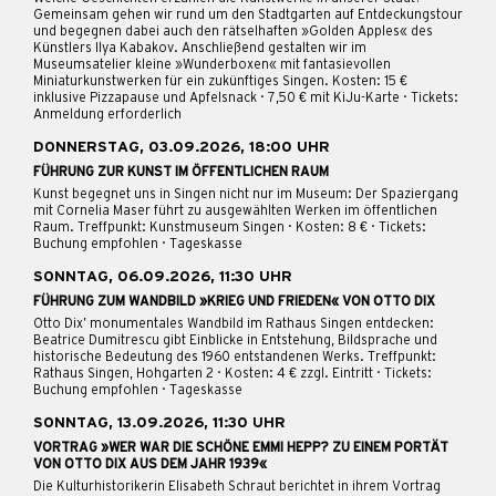
Gemeinsam gehen wir rund um den Stadtgarten auf Entdeckungstour
und begegnen dabei auch den rätselhaften »Golden Apples« des
Künstlers Ilya Kabakov. Anschließend gestalten wir im
Museumsatelier kleine »Wunderboxen« mit fantasievollen
Miniaturkunstwerken für ein zukünftiges Singen. Kosten: 15 €
inklusive Pizzapause und Apfelsnack · 7,50 € mit KiJu-Karte · Tickets:
Anmeldung erforderlich
DONNERSTAG, 03.09.2026, 18:00 UHR
FÜHRUNG ZUR KUNST IM ÖFFENTLICHEN RAUM
Kunst begegnet uns in Singen nicht nur im Museum: Der Spaziergang
mit Cornelia Maser führt zu ausgewählten Werken im öffentlichen
Raum. Treffpunkt: Kunstmuseum Singen · Kosten: 8 € · Tickets:
Buchung empfohlen · Tageskasse
SONNTAG, 06.09.2026, 11:30 UHR
FÜHRUNG ZUM WANDBILD »KRIEG UND FRIEDEN« VON OTTO DIX
Otto Dix’ monumentales Wandbild im Rathaus Singen entdecken:
Beatrice Dumitrescu gibt Einblicke in Entstehung, Bildsprache und
historische Bedeutung des 1960 entstandenen Werks. Treffpunkt:
Rathaus Singen, Hohgarten 2 · Kosten: 4 € zzgl. Eintritt · Tickets:
Buchung empfohlen · Tageskasse
SONNTAG, 13.09.2026, 11:30 UHR
VORTRAG »WER WAR DIE SCHÖNE EMMI HEPP? ZU EINEM PORTÄT
VON OTTO DIX AUS DEM JAHR 1939«
Die Kulturhistorikerin Elisabeth Schraut berichtet in ihrem Vortrag