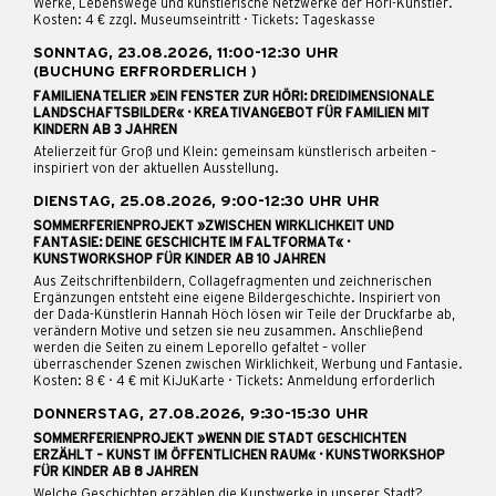
Werke, Lebenswege und künstlerische Netzwerke der Höri-Künstler.
Kosten: 4 € zzgl. Museumseintritt · Tickets: Tageskasse
SONNTAG, 23.08.2026, 11:00-12:30 UHR
(BUCHUNG ERFRORDERLICH )
FAMILIENATELIER »EIN FENSTER ZUR HÖRI: DREIDIMENSIONALE
LANDSCHAFTSBILDER« · KREATIVANGEBOT FÜR FAMILIEN MIT
KINDERN AB 3 JAHREN
Atelierzeit für Groß und Klein: gemeinsam künstlerisch arbeiten –
inspiriert von der aktuellen Ausstellung.
DIENSTAG, 25.08.2026, 9:00-12:30 UHR UHR
SOMMERFERIENPROJEKT »ZWISCHEN WIRKLICHKEIT UND
FANTASIE: DEINE GESCHICHTE IM FALTFORMAT« ·
KUNSTWORKSHOP FÜR KINDER AB 10 JAHREN
Aus Zeitschriftenbildern, Collagefragmenten und zeichnerischen
Ergänzungen entsteht eine eigene Bildergeschichte. Inspiriert von
der Dada-Künstlerin Hannah Höch lösen wir Teile der Druckfarbe ab,
verändern Motive und setzen sie neu zusammen. Anschließend
werden die Seiten zu einem Leporello gefaltet – voller
überraschender Szenen zwischen Wirklichkeit, Werbung und Fantasie.
Kosten: 8 € · 4 € mit KiJuKarte · Tickets: Anmeldung erforderlich
DONNERSTAG, 27.08.2026, 9:30-15:30 UHR
SOMMERFERIENPROJEKT »WENN DIE STADT GESCHICHTEN
ERZÄHLT – KUNST IM ÖFFENTLICHEN RAUM« · KUNSTWORKSHOP
FÜR KINDER AB 8 JAHREN
Welche Geschichten erzählen die Kunstwerke in unserer Stadt?