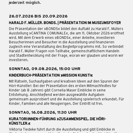
jederzeit möglich.
26.07.2026 BIS 20.09.2026
HARALD F. MÜLLER. BONDS. | PRÄSENTATION IM MUSEUMSFOYER
Die Präsentation der »BONDS« bildet den Auftakt zu Harald F. Müllers
Ausstellung »CANTINA COMUNALE«, die am 11. Oktober 2026 eröffnet
wird. Mit dem Erwerb eines »BONDS«, einer Anleihe, investieren
Besucherinnen und Besucher in die Ausstellung und finanzieren
zugleich eine Veranstaltung des Begleitprogramms mit. So verbindet
Harald F. Müller Fragen von Teilhabe, gemeinschaftlichem Handeln
und Stadtentwicklung mit der Frage, woran wir glauben und worin wir
investieren.
SONNTAG, 09.08.2026, 15:00 UHR
KINDERBUCH-PRÄSENTATION »MISSION KUNST!«
Mit Rätseln, Suchaufgaben und kreativen Ideen auf den Spuren der
Höri-Künstler: Bei der Präsentation des ersten Mitmachfedtes für
Kinder (ab 8 Jahren) gibt Cornelia Maser Einblicke in seine
Entstehung. Anschließend werden ausgewählte Aufgaben
gemeinsam ausprobiert und die Ausstellung spielerisch erkundet. Für
Kinder, Familien und alle Neugierigen. Der Eintritt ist frei.
SONNTAG, 16.08.2026, 11:30 UHR
KURATORI:INNEN-FÜHRUNG »ZUSAMMENSPIEL. DIE HÖRI-
KÜNSTLER.«
Viktoria Tiedeke führt durch die Ausstellung und gibt Einblicke in