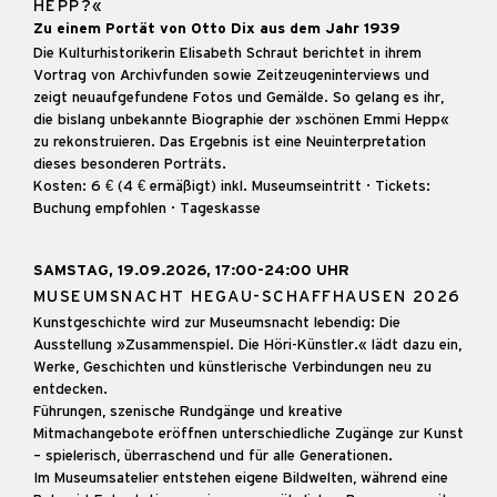
HEPP?«
Zu einem Portät von Otto Dix aus dem Jahr 1939
Die Kulturhistorikerin Elisabeth Schraut berichtet in ihrem
Vortrag von Archivfunden sowie Zeitzeugeninterviews und
zeigt neuaufgefundene Fotos und Gemälde. So gelang es ihr,
die bislang unbekannte Biographie der »schönen Emmi Hepp«
zu rekonstruieren. Das Ergebnis ist eine Neuinterpretation
dieses besonderen Porträts.
Kosten: 6 € (4 € ermäßigt) inkl. Museumseintritt · Tickets:
Buchung empfohlen · Tageskasse
SAMSTAG, 19.09.2026, 17:00-24:00 UHR
MUSEUMSNACHT HEGAU-SCHAFFHAUSEN 2026
Kunstgeschichte wird zur Museumsnacht lebendig: Die
Ausstellung »Zusammenspiel. Die Höri-Künstler.« lädt dazu ein,
Werke, Geschichten und künstlerische Verbindungen neu zu
entdecken.
Führungen, szenische Rundgänge und kreative
Mitmachangebote eröffnen unterschiedliche Zugänge zur Kunst
– spielerisch, überraschend und für alle Generationen.
Im Museumsatelier entstehen eigene Bildwelten, während eine