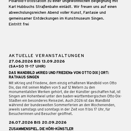
Polaroid-Fotostation zu einer ungewöhnlichen Begegnung mit
Karl Hubbuchs Straßenbahn einlädt. Wir freuen uns auf einen
abwechslungsreichen Abend voller Kunst, Fantasie und
gemeinsamer Entdeckungen im Kunstmuseum Singen.
Eintritt frei
AKTUELLE VERANSTALTUNGEN
27.06.2026 BIS 13.09.2026
(SA+SO 11–17 UHR)
DAS WANDBILD »KRIEG UND FRIEDEN» VON OTTO DIX | ORT:
RATHAUS SINGEN
Mit »Krieg und Frieden«, dem einzig erhaltenen Wandbild von Otto
Dix, das mit seinen Maßen von 5 auf 12 Metern zu den
monumentalsten Werken gehört, die der Künstler geschaffen hat, ist
Singen am Hohentwiel unter den baden-württembergischen Otto-Dix-
Städten ein besonderes Reiseziel. Auch 2026 ist das Wandbild
während der bundesweiten Sommerferien an den Wochenenden,
jeweils samstags und sonntags in der Zeit von 11 bis 17 Uhr, für
Besucherinnen und Besucher geöffnet.
26.07.2026 BIS 20.09.2026
ZUSAMMENSPIEL. DIE HÖRI-KÜNSTLER