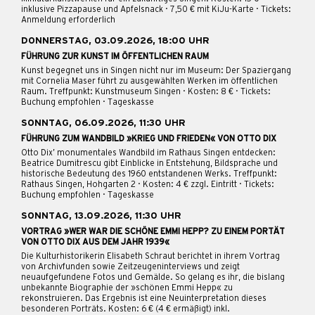
inklusive Pizzapause und Apfelsnack · 7,50 € mit KiJu-Karte · Tickets:
Anmeldung erforderlich
DONNERSTAG, 03.09.2026, 18:00 UHR
FÜHRUNG ZUR KUNST IM ÖFFENTLICHEN RAUM
Kunst begegnet uns in Singen nicht nur im Museum: Der Spaziergang
mit Cornelia Maser führt zu ausgewählten Werken im öffentlichen
Raum. Treffpunkt: Kunstmuseum Singen · Kosten: 8 € · Tickets:
Buchung empfohlen · Tageskasse
SONNTAG, 06.09.2026, 11:30 UHR
FÜHRUNG ZUM WANDBILD »KRIEG UND FRIEDEN« VON OTTO DIX
Otto Dix’ monumentales Wandbild im Rathaus Singen entdecken:
Beatrice Dumitrescu gibt Einblicke in Entstehung, Bildsprache und
historische Bedeutung des 1960 entstandenen Werks. Treffpunkt:
Rathaus Singen, Hohgarten 2 · Kosten: 4 € zzgl. Eintritt · Tickets:
Buchung empfohlen · Tageskasse
SONNTAG, 13.09.2026, 11:30 UHR
VORTRAG »WER WAR DIE SCHÖNE EMMI HEPP? ZU EINEM PORTÄT
VON OTTO DIX AUS DEM JAHR 1939«
Die Kulturhistorikerin Elisabeth Schraut berichtet in ihrem Vortrag
von Archivfunden sowie Zeitzeugeninterviews und zeigt
neuaufgefundene Fotos und Gemälde. So gelang es ihr, die bislang
unbekannte Biographie der »schönen Emmi Hepp« zu
rekonstruieren. Das Ergebnis ist eine Neuinterpretation dieses
besonderen Porträts. Kosten: 6 € (4 € ermäßigt) inkl.