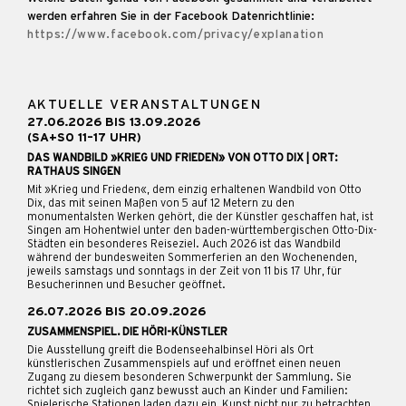
werden erfahren Sie in der Facebook Datenrichtlinie:
https://www.facebook.com/privacy/explanation
AKTUELLE VERANSTALTUNGEN
27.06.2026 BIS 13.09.2026
(SA+SO 11–17 UHR)
DAS WANDBILD »KRIEG UND FRIEDEN» VON OTTO DIX | ORT:
RATHAUS SINGEN
Mit »Krieg und Frieden«, dem einzig erhaltenen Wandbild von Otto
Dix, das mit seinen Maßen von 5 auf 12 Metern zu den
monumentalsten Werken gehört, die der Künstler geschaffen hat, ist
Singen am Hohentwiel unter den baden-württembergischen Otto-Dix-
Städten ein besonderes Reiseziel. Auch 2026 ist das Wandbild
während der bundesweiten Sommerferien an den Wochenenden,
jeweils samstags und sonntags in der Zeit von 11 bis 17 Uhr, für
Besucherinnen und Besucher geöffnet.
26.07.2026 BIS 20.09.2026
ZUSAMMENSPIEL. DIE HÖRI-KÜNSTLER
Die Ausstellung greift die Bodenseehalbinsel Höri als Ort
künstlerischen Zusammenspiels auf und eröffnet einen neuen
Zugang zu diesem besonderen Schwerpunkt der Sammlung. Sie
richtet sich zugleich ganz bewusst auch an Kinder und Familien:
Spielerische Stationen laden dazu ein, Kunst nicht nur zu betrachten,