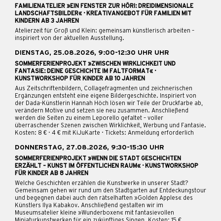
FAMILIENATELIER »EIN FENSTER ZUR HÖRI: DREIDIMENSIONALE
LANDSCHAFTSBILDER« · KREATIVANGEBOT FÜR FAMILIEN MIT
KINDERN AB 3 JAHREN
Atelierzeit für Groß und Klein: gemeinsam künstlerisch arbeiten –
inspiriert von der aktuellen Ausstellung.
DIENSTAG, 25.08.2026, 9:00-12:30 UHR UHR
SOMMERFERIENPROJEKT »ZWISCHEN WIRKLICHKEIT UND
FANTASIE: DEINE GESCHICHTE IM FALTFORMAT« ·
KUNSTWORKSHOP FÜR KINDER AB 10 JAHREN
Aus Zeitschriftenbildern, Collagefragmenten und zeichnerischen
Ergänzungen entsteht eine eigene Bildergeschichte. Inspiriert von
der Dada-Künstlerin Hannah Höch lösen wir Teile der Druckfarbe ab,
verändern Motive und setzen sie neu zusammen. Anschließend
werden die Seiten zu einem Leporello gefaltet – voller
überraschender Szenen zwischen Wirklichkeit, Werbung und Fantasie.
Kosten: 8 € · 4 € mit KiJuKarte · Tickets: Anmeldung erforderlich
DONNERSTAG, 27.08.2026, 9:30-15:30 UHR
SOMMERFERIENPROJEKT »WENN DIE STADT GESCHICHTEN
ERZÄHLT – KUNST IM ÖFFENTLICHEN RAUM« · KUNSTWORKSHOP
FÜR KINDER AB 8 JAHREN
Welche Geschichten erzählen die Kunstwerke in unserer Stadt?
Gemeinsam gehen wir rund um den Stadtgarten auf Entdeckungstour
und begegnen dabei auch den rätselhaften »Golden Apples« des
Künstlers Ilya Kabakov. Anschließend gestalten wir im
Museumsatelier kleine »Wunderboxen« mit fantasievollen
Miniaturkunstwerken für ein zukünftiges Singen. Kosten: 15 €