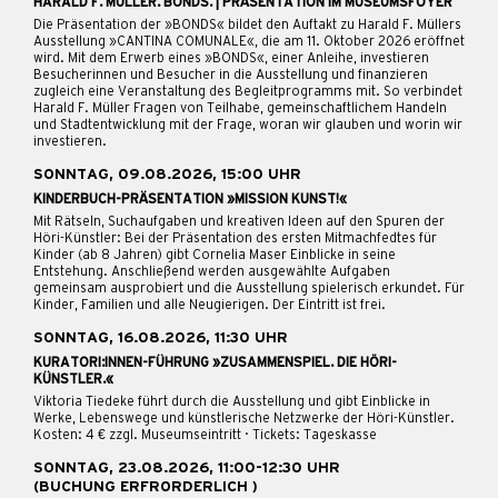
HARALD F. MÜLLER. BONDS. | PRÄSENTATION IM MUSEUMSFOYER
Die Präsentation der »BONDS« bildet den Auftakt zu Harald F. Müllers
Ausstellung »CANTINA COMUNALE«, die am 11. Oktober 2026 eröffnet
wird. Mit dem Erwerb eines »BONDS«, einer Anleihe, investieren
Besucherinnen und Besucher in die Ausstellung und finanzieren
zugleich eine Veranstaltung des Begleitprogramms mit. So verbindet
Harald F. Müller Fragen von Teilhabe, gemeinschaftlichem Handeln
und Stadtentwicklung mit der Frage, woran wir glauben und worin wir
investieren.
SONNTAG, 09.08.2026, 15:00 UHR
KINDERBUCH-PRÄSENTATION »MISSION KUNST!«
Mit Rätseln, Suchaufgaben und kreativen Ideen auf den Spuren der
Höri-Künstler: Bei der Präsentation des ersten Mitmachfedtes für
Kinder (ab 8 Jahren) gibt Cornelia Maser Einblicke in seine
Entstehung. Anschließend werden ausgewählte Aufgaben
gemeinsam ausprobiert und die Ausstellung spielerisch erkundet. Für
Kinder, Familien und alle Neugierigen. Der Eintritt ist frei.
SONNTAG, 16.08.2026, 11:30 UHR
KURATORI:INNEN-FÜHRUNG »ZUSAMMENSPIEL. DIE HÖRI-
KÜNSTLER.«
Viktoria Tiedeke führt durch die Ausstellung und gibt Einblicke in
Werke, Lebenswege und künstlerische Netzwerke der Höri-Künstler.
Kosten: 4 € zzgl. Museumseintritt · Tickets: Tageskasse
SONNTAG, 23.08.2026, 11:00-12:30 UHR
(BUCHUNG ERFRORDERLICH )