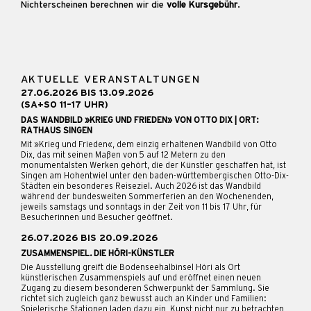
Nichterscheinen berechnen wir die
volle Kursgebühr
.
AKTUELLE VERANSTALTUNGEN
27.06.2026 BIS 13.09.2026
(SA+SO 11–17 UHR)
DAS WANDBILD »KRIEG UND FRIEDEN» VON OTTO DIX | ORT:
RATHAUS SINGEN
Mit »Krieg und Frieden«, dem einzig erhaltenen Wandbild von Otto
Dix, das mit seinen Maßen von 5 auf 12 Metern zu den
monumentalsten Werken gehört, die der Künstler geschaffen hat, ist
Singen am Hohentwiel unter den baden-württembergischen Otto-Dix-
Städten ein besonderes Reiseziel. Auch 2026 ist das Wandbild
während der bundesweiten Sommerferien an den Wochenenden,
jeweils samstags und sonntags in der Zeit von 11 bis 17 Uhr, für
Besucherinnen und Besucher geöffnet.
26.07.2026 BIS 20.09.2026
ZUSAMMENSPIEL. DIE HÖRI-KÜNSTLER
Die Ausstellung greift die Bodenseehalbinsel Höri als Ort
künstlerischen Zusammenspiels auf und eröffnet einen neuen
Zugang zu diesem besonderen Schwerpunkt der Sammlung. Sie
richtet sich zugleich ganz bewusst auch an Kinder und Familien:
Spielerische Stationen laden dazu ein, Kunst nicht nur zu betrachten,