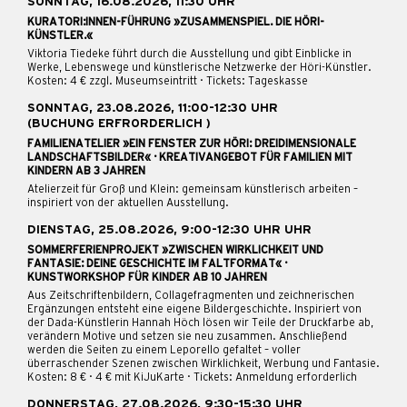
SONNTAG, 16.08.2026, 11:30 UHR
KURATORI:INNEN-FÜHRUNG »ZUSAMMENSPIEL. DIE HÖRI-
KÜNSTLER.«
Viktoria Tiedeke führt durch die Ausstellung und gibt Einblicke in
Werke, Lebenswege und künstlerische Netzwerke der Höri-Künstler.
Kosten: 4 € zzgl. Museumseintritt · Tickets: Tageskasse
SONNTAG, 23.08.2026, 11:00-12:30 UHR
(BUCHUNG ERFRORDERLICH )
FAMILIENATELIER »EIN FENSTER ZUR HÖRI: DREIDIMENSIONALE
LANDSCHAFTSBILDER« · KREATIVANGEBOT FÜR FAMILIEN MIT
KINDERN AB 3 JAHREN
Atelierzeit für Groß und Klein: gemeinsam künstlerisch arbeiten –
inspiriert von der aktuellen Ausstellung.
DIENSTAG, 25.08.2026, 9:00-12:30 UHR UHR
SOMMERFERIENPROJEKT »ZWISCHEN WIRKLICHKEIT UND
FANTASIE: DEINE GESCHICHTE IM FALTFORMAT« ·
KUNSTWORKSHOP FÜR KINDER AB 10 JAHREN
Aus Zeitschriftenbildern, Collagefragmenten und zeichnerischen
Ergänzungen entsteht eine eigene Bildergeschichte. Inspiriert von
der Dada-Künstlerin Hannah Höch lösen wir Teile der Druckfarbe ab,
verändern Motive und setzen sie neu zusammen. Anschließend
werden die Seiten zu einem Leporello gefaltet – voller
überraschender Szenen zwischen Wirklichkeit, Werbung und Fantasie.
Kosten: 8 € · 4 € mit KiJuKarte · Tickets: Anmeldung erforderlich
DONNERSTAG, 27.08.2026, 9:30-15:30 UHR