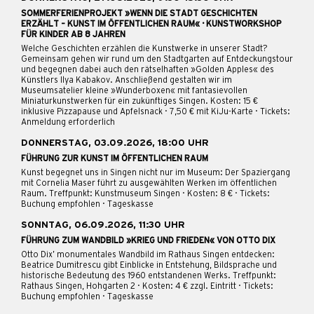
SOMMERFERIENPROJEKT »WENN DIE STADT GESCHICHTEN
ERZÄHLT – KUNST IM ÖFFENTLICHEN RAUM« · KUNSTWORKSHOP
FÜR KINDER AB 8 JAHREN
Welche Geschichten erzählen die Kunstwerke in unserer Stadt?
Gemeinsam gehen wir rund um den Stadtgarten auf Entdeckungstour
und begegnen dabei auch den rätselhaften »Golden Apples« des
Künstlers Ilya Kabakov. Anschließend gestalten wir im
Museumsatelier kleine »Wunderboxen« mit fantasievollen
Miniaturkunstwerken für ein zukünftiges Singen. Kosten: 15 €
inklusive Pizzapause und Apfelsnack · 7,50 € mit KiJu-Karte · Tickets:
Anmeldung erforderlich
DONNERSTAG, 03.09.2026, 18:00 UHR
FÜHRUNG ZUR KUNST IM ÖFFENTLICHEN RAUM
Kunst begegnet uns in Singen nicht nur im Museum: Der Spaziergang
mit Cornelia Maser führt zu ausgewählten Werken im öffentlichen
Raum. Treffpunkt: Kunstmuseum Singen · Kosten: 8 € · Tickets:
Buchung empfohlen · Tageskasse
SONNTAG, 06.09.2026, 11:30 UHR
FÜHRUNG ZUM WANDBILD »KRIEG UND FRIEDEN« VON OTTO DIX
Otto Dix’ monumentales Wandbild im Rathaus Singen entdecken:
Beatrice Dumitrescu gibt Einblicke in Entstehung, Bildsprache und
historische Bedeutung des 1960 entstandenen Werks. Treffpunkt:
Rathaus Singen, Hohgarten 2 · Kosten: 4 € zzgl. Eintritt · Tickets:
Buchung empfohlen · Tageskasse