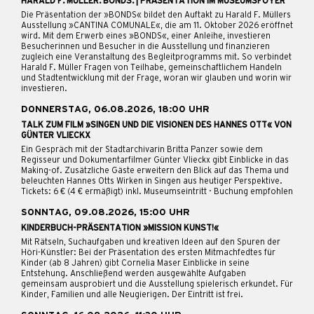
HARALD F. MÜLLER. BONDS. | PRÄSENTATION IM MUSEUMSFOYER
Die Präsentation der »BONDS« bildet den Auftakt zu Harald F. Müllers
Ausstellung »CANTINA COMUNALE«, die am 11. Oktober 2026 eröffnet
wird. Mit dem Erwerb eines »BONDS«, einer Anleihe, investieren
Besucherinnen und Besucher in die Ausstellung und finanzieren
zugleich eine Veranstaltung des Begleitprogramms mit. So verbindet
Harald F. Müller Fragen von Teilhabe, gemeinschaftlichem Handeln
und Stadtentwicklung mit der Frage, woran wir glauben und worin wir
investieren.
DONNERSTAG, 06.08.2026, 18:00 UHR
TALK ZUM FILM »SINGEN UND DIE VISIONEN DES HANNES OTT« VON
GÜNTER VLIECKX
Ein Gespräch mit der Stadtarchivarin Britta Panzer sowie dem
Regisseur und Dokumentarfilmer Günter Vlieckx gibt Einblicke in das
Making-of. Zusätzliche Gäste erweitern den Blick auf das Thema und
beleuchten Hannes Otts Wirken in Singen aus heutiger Perspektive.
Tickets: 6 € (4 € ermäßigt) inkl. Museumseintritt · Buchung empfohlen
SONNTAG, 09.08.2026, 15:00 UHR
KINDERBUCH-PRÄSENTATION »MISSION KUNST!«
Mit Rätseln, Suchaufgaben und kreativen Ideen auf den Spuren der
Höri-Künstler: Bei der Präsentation des ersten Mitmachfedtes für
Kinder (ab 8 Jahren) gibt Cornelia Maser Einblicke in seine
Entstehung. Anschließend werden ausgewählte Aufgaben
gemeinsam ausprobiert und die Ausstellung spielerisch erkundet. Für
Kinder, Familien und alle Neugierigen. Der Eintritt ist frei.