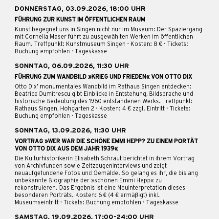
DONNERSTAG, 03.09.2026, 18:00 UHR
FÜHRUNG ZUR KUNST IM ÖFFENTLICHEN RAUM
Kunst begegnet uns in Singen nicht nur im Museum: Der Spaziergang
mit Cornelia Maser führt zu ausgewählten Werken im öffentlichen
Raum. Treffpunkt: Kunstmuseum Singen · Kosten: 8 € · Tickets:
Buchung empfohlen · Tageskasse
SONNTAG, 06.09.2026, 11:30 UHR
FÜHRUNG ZUM WANDBILD »KRIEG UND FRIEDEN« VON OTTO DIX
Otto Dix’ monumentales Wandbild im Rathaus Singen entdecken:
Beatrice Dumitrescu gibt Einblicke in Entstehung, Bildsprache und
historische Bedeutung des 1960 entstandenen Werks. Treffpunkt:
Rathaus Singen, Hohgarten 2 · Kosten: 4 € zzgl. Eintritt · Tickets:
Buchung empfohlen · Tageskasse
SONNTAG, 13.09.2026, 11:30 UHR
VORTRAG »WER WAR DIE SCHÖNE EMMI HEPP? ZU EINEM PORTÄT
VON OTTO DIX AUS DEM JAHR 1939«
Die Kulturhistorikerin Elisabeth Schraut berichtet in ihrem Vortrag
von Archivfunden sowie Zeitzeugeninterviews und zeigt
neuaufgefundene Fotos und Gemälde. So gelang es ihr, die bislang
unbekannte Biographie der »schönen Emmi Hepp« zu
rekonstruieren. Das Ergebnis ist eine Neuinterpretation dieses
besonderen Porträts. Kosten: 6 € (4 € ermäßigt) inkl.
Museumseintritt · Tickets: Buchung empfohlen · Tageskasse
SAMSTAG, 19.09.2026, 17:00-24:00 UHR