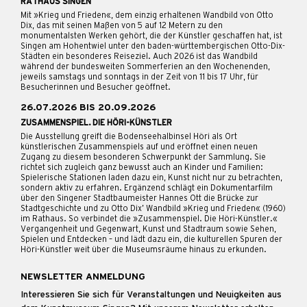
RATHAUS SINGEN
Mit »Krieg und Frieden«, dem einzig erhaltenen Wandbild von Otto
Dix, das mit seinen Maßen von 5 auf 12 Metern zu den
monumentalsten Werken gehört, die der Künstler geschaffen hat, ist
Singen am Hohentwiel unter den baden-württembergischen Otto-Dix-
Städten ein besonderes Reiseziel. Auch 2026 ist das Wandbild
während der bundesweiten Sommerferien an den Wochenenden,
jeweils samstags und sonntags in der Zeit von 11 bis 17 Uhr, für
Besucherinnen und Besucher geöffnet.
26.07.2026 BIS 20.09.2026
ZUSAMMENSPIEL. DIE HÖRI-KÜNSTLER
Die Ausstellung greift die Bodenseehalbinsel Höri als Ort
künstlerischen Zusammenspiels auf und eröffnet einen neuen
Zugang zu diesem besonderen Schwerpunkt der Sammlung. Sie
richtet sich zugleich ganz bewusst auch an Kinder und Familien:
Spielerische Stationen laden dazu ein, Kunst nicht nur zu betrachten,
sondern aktiv zu erfahren. Ergänzend schlägt ein Dokumentarfilm
über den Singener Stadtbaumeister Hannes Ott die Brücke zur
Stadtgeschichte und zu Otto Dix’ Wandbild »Krieg und Frieden« (1960)
im Rathaus. So verbindet die »Zusammenspiel. Die Höri-Künstler.«
Vergangenheit und Gegenwart, Kunst und Stadtraum sowie Sehen,
Spielen und Entdecken – und lädt dazu ein, die kulturellen Spuren der
Höri-Künstler weit über die Museumsräume hinaus zu erkunden.
NEWSLETTER ANMELDUNG
Interessieren Sie sich für Veranstaltungen und Neuigkeiten aus