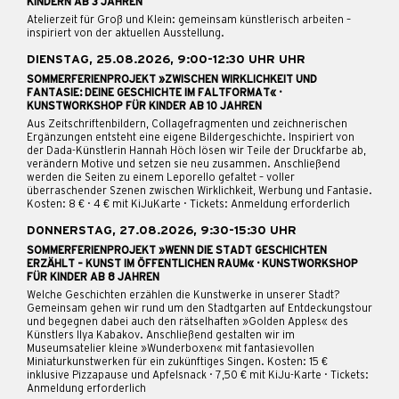
KINDERN AB 3 JAHREN
Atelierzeit für Groß und Klein: gemeinsam künstlerisch arbeiten –
inspiriert von der aktuellen Ausstellung.
DIENSTAG, 25.08.2026, 9:00-12:30 UHR UHR
SOMMERFERIENPROJEKT »ZWISCHEN WIRKLICHKEIT UND
FANTASIE: DEINE GESCHICHTE IM FALTFORMAT« ·
KUNSTWORKSHOP FÜR KINDER AB 10 JAHREN
Aus Zeitschriftenbildern, Collagefragmenten und zeichnerischen
Ergänzungen entsteht eine eigene Bildergeschichte. Inspiriert von
der Dada-Künstlerin Hannah Höch lösen wir Teile der Druckfarbe ab,
verändern Motive und setzen sie neu zusammen. Anschließend
werden die Seiten zu einem Leporello gefaltet – voller
überraschender Szenen zwischen Wirklichkeit, Werbung und Fantasie.
Kosten: 8 € · 4 € mit KiJuKarte · Tickets: Anmeldung erforderlich
DONNERSTAG, 27.08.2026, 9:30-15:30 UHR
SOMMERFERIENPROJEKT »WENN DIE STADT GESCHICHTEN
ERZÄHLT – KUNST IM ÖFFENTLICHEN RAUM« · KUNSTWORKSHOP
FÜR KINDER AB 8 JAHREN
Welche Geschichten erzählen die Kunstwerke in unserer Stadt?
Gemeinsam gehen wir rund um den Stadtgarten auf Entdeckungstour
und begegnen dabei auch den rätselhaften »Golden Apples« des
Künstlers Ilya Kabakov. Anschließend gestalten wir im
Museumsatelier kleine »Wunderboxen« mit fantasievollen
Miniaturkunstwerken für ein zukünftiges Singen. Kosten: 15 €
inklusive Pizzapause und Apfelsnack · 7,50 € mit KiJu-Karte · Tickets:
Anmeldung erforderlich