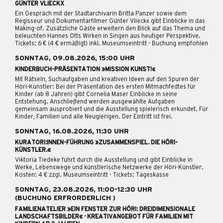
GÜNTER VLIECKX
Ein Gespräch mit der Stadtarchivarin Britta Panzer sowie dem
Regisseur und Dokumentarfilmer Günter Vlieckx gibt Einblicke in das
Making-of. Zusätzliche Gäste erweitern den Blick auf das Thema und
beleuchten Hannes Otts Wirken in Singen aus heutiger Perspektive.
Tickets: 6 € (4 € ermäßigt) inkl. Museumseintritt · Buchung empfohlen
SONNTAG, 09.08.2026, 15:00 UHR
KINDERBUCH-PRÄSENTATION »MISSION KUNST!«
Mit Rätseln, Suchaufgaben und kreativen Ideen auf den Spuren der
Höri-Künstler: Bei der Präsentation des ersten Mitmachfedtes für
Kinder (ab 8 Jahren) gibt Cornelia Maser Einblicke in seine
Entstehung. Anschließend werden ausgewählte Aufgaben
gemeinsam ausprobiert und die Ausstellung spielerisch erkundet. Für
Kinder, Familien und alle Neugierigen. Der Eintritt ist frei.
SONNTAG, 16.08.2026, 11:30 UHR
KURATORI:INNEN-FÜHRUNG »ZUSAMMENSPIEL. DIE HÖRI-
KÜNSTLER.«
Viktoria Tiedeke führt durch die Ausstellung und gibt Einblicke in
Werke, Lebenswege und künstlerische Netzwerke der Höri-Künstler.
Kosten: 4 € zzgl. Museumseintritt · Tickets: Tageskasse
SONNTAG, 23.08.2026, 11:00-12:30 UHR
(BUCHUNG ERFRORDERLICH )
FAMILIENATELIER »EIN FENSTER ZUR HÖRI: DREIDIMENSIONALE
LANDSCHAFTSBILDER« · KREATIVANGEBOT FÜR FAMILIEN MIT