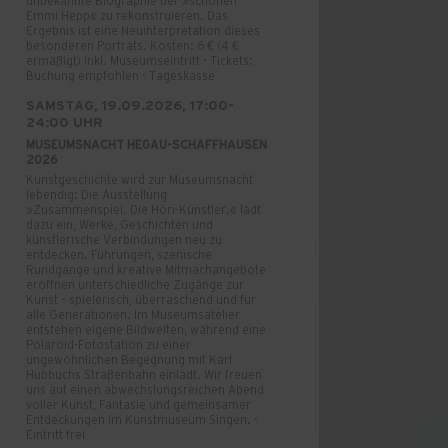
unbekannte Biographie der »schönen
Emmi Hepp« zu rekonstruieren. Das
Ergebnis ist eine Neuinterpretation dieses
besonderen Porträts. Kosten: 6 € (4 €
ermäßigt) inkl. Museumseintritt · Tickets:
Buchung empfohlen · Tageskasse
SAMSTAG, 19.09.2026, 17:00-
24:00 UHR
MUSEUMSNACHT HEGAU-SCHAFFHAUSEN
2026
Kunstgeschichte wird zur Museumsnacht
lebendig: Die Ausstellung
»Zusammenspiel. Die Höri-Künstler.« lädt
dazu ein, Werke, Geschichten und
künstlerische Verbindungen neu zu
entdecken. Führungen, szenische
Rundgänge und kreative Mitmachangebote
eröffnen unterschiedliche Zugänge zur
Kunst – spielerisch, überraschend und für
alle Generationen. Im Museumsatelier
entstehen eigene Bildwelten, während eine
Polaroid-Fotostation zu einer
ungewöhnlichen Begegnung mit Karl
Hubbuchs Straßenbahn einlädt. Wir freuen
uns auf einen abwechslungsreichen Abend
voller Kunst, Fantasie und gemeinsamer
Entdeckungen im Kunstmuseum Singen. ·
Eintritt frei