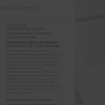
MLUNG
/
SHOP
/
PRESSE
AKTUELLE
VERANSTALTUNGEN
27.06.2026 BIS 13.09.2026
(SA+SO 11–17 UHR)
DAS WANDBILD »KRIEG UND FRIEDEN»
VON OTTO DIX | ORT: RATHAUS SINGEN
Mit »Krieg und Frieden«, dem einzig
erhaltenen Wandbild von Otto Dix, das mit
seinen Maßen von 5 auf 12 Metern zu den
monumentalsten Werken gehört, die der
Künstler geschaffen hat, ist Singen am
Hohentwiel unter den baden-
württembergischen Otto-Dix-Städten ein
besonderes Reiseziel. Auch 2026 ist das
Wandbild während der bundesweiten
Sommerferien an den Wochenenden,
jeweils samstags und sonntags in der Zeit
von 11 bis 17 Uhr, für Besucherinnen und
Besucher geöffnet.
26.07.2026 BIS 20.09.2026