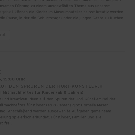
einsamen Führung zu einem ausgewählten Thema aus unserem
angebot
können die Kinder im Museumsatelier selbst kreativ werden.
die Pause, in der die Geburtstagskinder die jungen Gäste zu Kuchen
bot
E
, 15:00 UHR
AUF DEN SPRUREN DER HÖRI-KÜNSTLER.«
n Mitmachheftes für Kinder (ab 8 Jahren)
 und kreativen Ideen auf den Spuren der Höri-Künstler: Bei der
itmachheftes für Kinder (ab 8 Jahren) gibt Cornelia Maser
ehung. Anschließend werden ausgewählte Aufgaben gemeinsam
llung spielerisch erkundet. Für Kinder, Familien und alle
t frei.