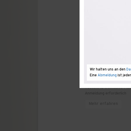
Kosten: 8 € · 4 € mit KiJ
Mehr erfahren
DONNERSTAG, 27.08.2
SOMMERFERIENPRO
– KUNST IM ÖFFEN
Kunstworkshop für Kind
Welche Geschichten erzäh
den Stadtgarten auf Entd
Wir halten uns an den
Da
Apples« des Künstlers Ily
Eine
Abmeldung
ist jede
Museumsatelier kleine »Wu
zukünftiges Singen.
Kosten: 15 € inklusive Pi
Anmeldung erforderlich
Mehr erfahren