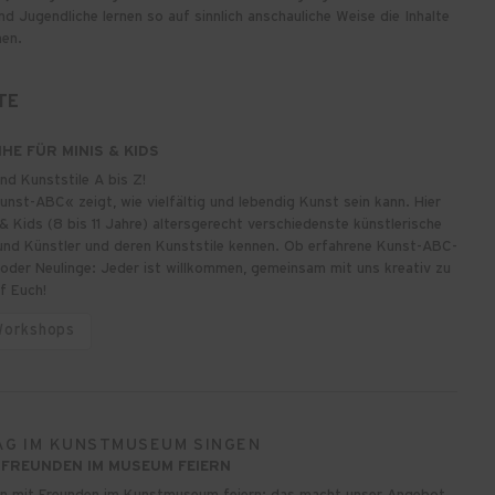
d Jugendliche lernen so auf sinnlich anschauliche Weise die Inhalte
en.
TE
E FÜR MINIS & KIDS
nd Kunststile A bis Z!
st-ABC« zeigt, wie vielfältig und lebendig Kunst sein kann. Hier
 & Kids (8 bis 11 Jahre) altersgerecht verschiedenste künstlerische
 und Künstler und deren Kunststile kennen. Ob erfahrene Kunst-ABC-
 oder Neulinge: Jeder ist willkommen, gemeinsam mit uns kreativ zu
f Euch!
Workshops
G IM KUNSTMUSEUM SINGEN
FREUNDEN IM MUSEUM FEIERN
 mit Freunden im Kunstmuseum feiern: das macht unser Angebot