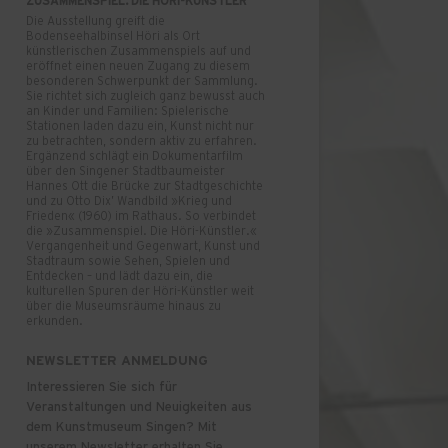
ZUSAMMENSPIEL. DIE HÖRI-KÜNSTLER
Die Ausstellung greift die
Bodenseehalbinsel Höri als Ort
künstlerischen Zusammenspiels auf und
eröffnet einen neuen Zugang zu diesem
besonderen Schwerpunkt der Sammlung.
Sie richtet sich zugleich ganz bewusst auch
an Kinder und Familien: Spielerische
Stationen laden dazu ein, Kunst nicht nur
zu betrachten, sondern aktiv zu erfahren.
Ergänzend schlägt ein Dokumentarfilm
über den Singener Stadtbaumeister
Hannes Ott die Brücke zur Stadtgeschichte
und zu Otto Dix’ Wandbild »Krieg und
Frieden« (1960) im Rathaus. So verbindet
die »Zusammenspiel. Die Höri-Künstler.«
Vergangenheit und Gegenwart, Kunst und
Stadtraum sowie Sehen, Spielen und
Entdecken – und lädt dazu ein, die
kulturellen Spuren der Höri-Künstler weit
über die Museumsräume hinaus zu
erkunden.
NEWSLETTER ANMELDUNG
Interessieren Sie sich für
Veranstaltungen und Neuigkeiten aus
dem Kunstmuseum Singen? Mit
unserem Newsletter erhalten Sie