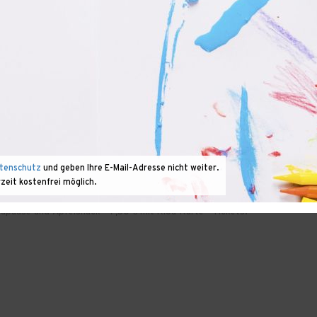
uKarte · Tickets: Anmeldung erforderlich
026, 9:30-15:30 UHR
JEKT »WENN DIE STADT GESCHICHTEN ERZÄHLT
TLICHEN RAUM«
er ab 8 Jahren
len die Kunstwerke in unserer Stadt? Gemeinsam gehen wir rund um
eckungstour und begegnen dabei auch den rätselhaften »Golden
tenschutz
und geben Ihre E-Mail-Adresse nicht weiter.
a Kabakov. Anschließend gestalten wir im
rzeit kostenfrei möglich.
nderboxen« mit fantasievollen Miniaturkunstwerken für ein
zzapause und Apfelsnack · 7,50 € mit KiJu-Karte · Tickets: