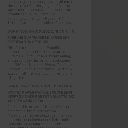
Kunst begegnet uns in Singen nicht nur im
Museum: Der Spaziergang mit Cornelia
Maser führt zu ausgewählten Werken im
öffentlichen Raum. Treffpunkt:
Kunstmuseum Singen · Kosten: 8 € ·
Tickets: Buchung empfohlen · Tageskasse
SONNTAG, 06.09.2026, 11:30 UHR
FÜHRUNG ZUM WANDBILD »KRIEG UND
FRIEDEN« VON OTTO DIX
Otto Dix’ monumentales Wandbild im
Rathaus Singen entdecken: Beatrice
Dumitrescu gibt Einblicke in Entstehung,
Bildsprache und historische Bedeutung
des 1960 entstandenen Werks. Treffpunkt:
Rathaus Singen, Hohgarten 2 · Kosten: 4 €
zzgl. Eintritt · Tickets: Buchung empfohlen
· Tageskasse
SONNTAG, 13.09.2026, 11:30 UHR
VORTRAG »WER WAR DIE SCHÖNE EMMI
HEPP? ZU EINEM PORTÄT VON OTTO DIX
AUS DEM JAHR 1939«
Die Kulturhistorikerin Elisabeth Schraut
berichtet in ihrem Vortrag von
Archivfunden sowie Zeitzeugeninterviews
und zeigt neuaufgefundene Fotos und
Gemälde. So gelang es ihr, die bislang