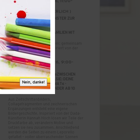
SONNTAG, 23.08.2026, 11:00-
12:30 UHR
(BUCHUNG ERFRORDERLICH )
FAMILIENATELIER »EIN FENSTER ZUR
HÖRI: DREIDIMENSIONALE
LANDSCHAFTSBILDER« ·
KREATIVANGEBOT FÜR FAMILIEN MIT
KINDERN AB 3 JAHREN
Atelierzeit für Groß und Klein: gemeinsam
künstlerisch arbeiten – inspiriert von der
aktuellen Ausstellung.
DIENSTAG, 25.08.2026, 9:00-
12:30 UHR UHR
SOMMERFERIENPROJEKT »ZWISCHEN
WIRKLICHKEIT UND FANTASIE: DEINE
Nein, danke!
GESCHICHTE IM FALTFORMAT« ·
KUNSTWORKSHOP FÜR KINDER AB 10
JAHREN
Aus Zeitschriftenbildern,
Collagefragmenten und zeichnerischen
Ergänzungen entsteht eine eigene
Bildergeschichte. Inspiriert von der Dada-
Künstlerin Hannah Höch lösen wir Teile der
Druckfarbe ab, verändern Motive und
setzen sie neu zusammen. Anschließend
werden die Seiten zu einem Leporello
gefaltet – voller überraschender Szenen