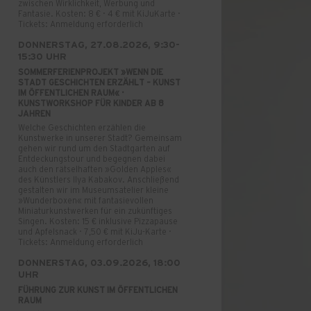
zwischen Wirklichkeit, Werbung und
Fantasie. Kosten: 8 € · 4 € mit KiJuKarte ·
Tickets: Anmeldung erforderlich
DONNERSTAG, 27.08.2026, 9:30-
15:30 UHR
SOMMERFERIENPROJEKT »WENN DIE
STADT GESCHICHTEN ERZÄHLT – KUNST
IM ÖFFENTLICHEN RAUM« ·
KUNSTWORKSHOP FÜR KINDER AB 8
JAHREN
Welche Geschichten erzählen die
Kunstwerke in unserer Stadt? Gemeinsam
gehen wir rund um den Stadtgarten auf
Entdeckungstour und begegnen dabei
auch den rätselhaften »Golden Apples«
des Künstlers Ilya Kabakov. Anschließend
gestalten wir im Museumsatelier kleine
»Wunderboxen« mit fantasievollen
Miniaturkunstwerken für ein zukünftiges
Singen. Kosten: 15 € inklusive Pizzapause
und Apfelsnack · 7,50 € mit KiJu-Karte ·
Tickets: Anmeldung erforderlich
DONNERSTAG, 03.09.2026, 18:00
UHR
FÜHRUNG ZUR KUNST IM ÖFFENTLICHEN
RAUM