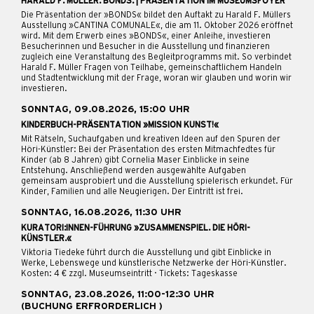
HARALD F. MÜLLER. BONDS. | PRÄSENTATION IM MUSEUMSFOYER
Die Präsentation der »BONDS« bildet den Auftakt zu Harald F. Müllers
Ausstellung »CANTINA COMUNALE«, die am 11. Oktober 2026 eröffnet
wird. Mit dem Erwerb eines »BONDS«, einer Anleihe, investieren
Besucherinnen und Besucher in die Ausstellung und finanzieren
zugleich eine Veranstaltung des Begleitprogramms mit. So verbindet
Harald F. Müller Fragen von Teilhabe, gemeinschaftlichem Handeln
und Stadtentwicklung mit der Frage, woran wir glauben und worin wir
investieren.
SONNTAG, 09.08.2026, 15:00 UHR
KINDERBUCH-PRÄSENTATION »MISSION KUNST!«
Mit Rätseln, Suchaufgaben und kreativen Ideen auf den Spuren der
Höri-Künstler: Bei der Präsentation des ersten Mitmachfedtes für
Kinder (ab 8 Jahren) gibt Cornelia Maser Einblicke in seine
Entstehung. Anschließend werden ausgewählte Aufgaben
gemeinsam ausprobiert und die Ausstellung spielerisch erkundet. Für
Kinder, Familien und alle Neugierigen. Der Eintritt ist frei.
SONNTAG, 16.08.2026, 11:30 UHR
KURATORI:INNEN-FÜHRUNG »ZUSAMMENSPIEL. DIE HÖRI-
KÜNSTLER.«
Viktoria Tiedeke führt durch die Ausstellung und gibt Einblicke in
Werke, Lebenswege und künstlerische Netzwerke der Höri-Künstler.
Kosten: 4 € zzgl. Museumseintritt · Tickets: Tageskasse
SONNTAG, 23.08.2026, 11:00-12:30 UHR
(BUCHUNG ERFRORDERLICH )