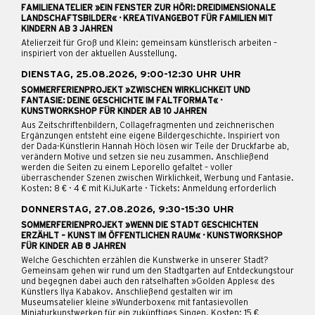
FAMILIENATELIER »EIN FENSTER ZUR HÖRI: DREIDIMENSIONALE
LANDSCHAFTSBILDER« · KREATIVANGEBOT FÜR FAMILIEN MIT
KINDERN AB 3 JAHREN
Atelierzeit für Groß und Klein: gemeinsam künstlerisch arbeiten –
inspiriert von der aktuellen Ausstellung.
DIENSTAG, 25.08.2026, 9:00-12:30 UHR UHR
SOMMERFERIENPROJEKT »ZWISCHEN WIRKLICHKEIT UND
FANTASIE: DEINE GESCHICHTE IM FALTFORMAT« ·
KUNSTWORKSHOP FÜR KINDER AB 10 JAHREN
Aus Zeitschriftenbildern, Collagefragmenten und zeichnerischen
Ergänzungen entsteht eine eigene Bildergeschichte. Inspiriert von
der Dada-Künstlerin Hannah Höch lösen wir Teile der Druckfarbe ab,
verändern Motive und setzen sie neu zusammen. Anschließend
werden die Seiten zu einem Leporello gefaltet – voller
überraschender Szenen zwischen Wirklichkeit, Werbung und Fantasie.
Kosten: 8 € · 4 € mit KiJuKarte · Tickets: Anmeldung erforderlich
DONNERSTAG, 27.08.2026, 9:30-15:30 UHR
SOMMERFERIENPROJEKT »WENN DIE STADT GESCHICHTEN
ERZÄHLT – KUNST IM ÖFFENTLICHEN RAUM« · KUNSTWORKSHOP
FÜR KINDER AB 8 JAHREN
Welche Geschichten erzählen die Kunstwerke in unserer Stadt?
Gemeinsam gehen wir rund um den Stadtgarten auf Entdeckungstour
und begegnen dabei auch den rätselhaften »Golden Apples« des
Künstlers Ilya Kabakov. Anschließend gestalten wir im
Museumsatelier kleine »Wunderboxen« mit fantasievollen
Miniaturkunstwerken für ein zukünftiges Singen. Kosten: 15 €