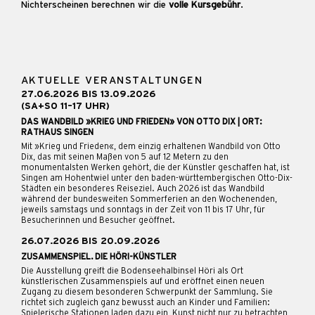
Nichterscheinen berechnen wir die
volle Kursgebühr
.
AKTUELLE VERANSTALTUNGEN
27.06.2026 BIS 13.09.2026
(SA+SO 11–17 UHR)
DAS WANDBILD »KRIEG UND FRIEDEN» VON OTTO DIX | ORT:
RATHAUS SINGEN
Mit »Krieg und Frieden«, dem einzig erhaltenen Wandbild von Otto
Dix, das mit seinen Maßen von 5 auf 12 Metern zu den
monumentalsten Werken gehört, die der Künstler geschaffen hat, ist
Singen am Hohentwiel unter den baden-württembergischen Otto-Dix-
Städten ein besonderes Reiseziel. Auch 2026 ist das Wandbild
während der bundesweiten Sommerferien an den Wochenenden,
jeweils samstags und sonntags in der Zeit von 11 bis 17 Uhr, für
Besucherinnen und Besucher geöffnet.
26.07.2026 BIS 20.09.2026
ZUSAMMENSPIEL. DIE HÖRI-KÜNSTLER
Die Ausstellung greift die Bodenseehalbinsel Höri als Ort
künstlerischen Zusammenspiels auf und eröffnet einen neuen
Zugang zu diesem besonderen Schwerpunkt der Sammlung. Sie
richtet sich zugleich ganz bewusst auch an Kinder und Familien:
Spielerische Stationen laden dazu ein, Kunst nicht nur zu betrachten,