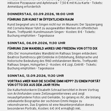
inklusive Pizzapause und Apfelsnack · 7,50 € mit KiJu-Karte · Tickets:
Anmeldung erforderlich
DONNERSTAG, 03.09.2026, 18:00 UHR
FÜHRUNG ZUR KUNST IM ÖFFENTLICHEN RAUM
Kunst begegnet uns in Singen nicht nur im Museum: Der Spaziergang
mit Cornelia Maser führt zu ausgewählten Werken im öffentlichen
Raum. Treffpunkt: Kunstmuseum Singen · Kosten: 8 € · Tickets:
Buchung empfohlen · Tageskasse
SONNTAG, 06.09.2026, 11:30 UHR
FÜHRUNG ZUM WANDBILD »KRIEG UND FRIEDEN« VON OTTO DIX
Otto Dix’ monumentales Wandbild im Rathaus Singen entdecken:
Beatrice Dumitrescu gibt Einblicke in Entstehung, Bildsprache und
historische Bedeutung des 1960 entstandenen Werks. Treffpunkt:
Rathaus Singen, Hohgarten 2 · Kosten: 4 € zzgl. Eintritt · Tickets:
Buchung empfohlen · Tageskasse
SONNTAG, 13.09.2026, 11:30 UHR
VORTRAG »WER WAR DIE SCHÖNE EMMI HEPP? ZU EINEM PORTÄT
VON OTTO DIX AUS DEM JAHR 1939«
Die Kulturhistorikerin Elisabeth Schraut berichtet in ihrem Vortrag
von Archivfunden sowie Zeitzeugeninterviews und zeigt
neuaufgefundene Fotos und Gemälde. So gelang es ihr, die bislang
unbekannte Biographie der »schönen Emmi Hepp« zu
rekonstruieren. Das Ergebnis ist eine Neuinterpretation dieses
besonderen Porträts. Kosten: 6 € (4 € ermäßigt) inkl.